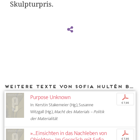
Skulpturpris.
Weitere Texte von Sofia Hultén bei DIAPHANES
Purpose Unknown
p
€ 7,95
In: Kerstin Stakemeier (Hg.), Susanne
Witzgall (Hg.),
Macht des Materials – Politik
der Materialität
»...Einsichten in das Nachleben von
p
Objekten«. Im Gespräch mit Sofia
€ 7,95