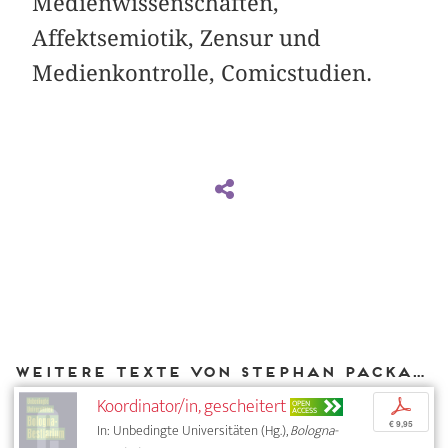
Medienwissenschaften,
Affektsemiotik, Zensur und
Medienkontrolle, Comicstudien.
Weitere Texte von Stephan Packard bei DIAPHANES
Koordinator/in, gescheitert
p
OPEN
ACCESS
€ 9,95
In: Unbedingte Universitäten (Hg.),
Bologna-