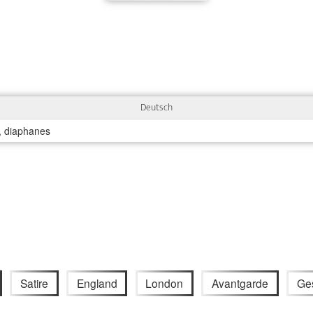
Deutsch
h, diaphanes
Satire
England
London
Avantgarde
Ges