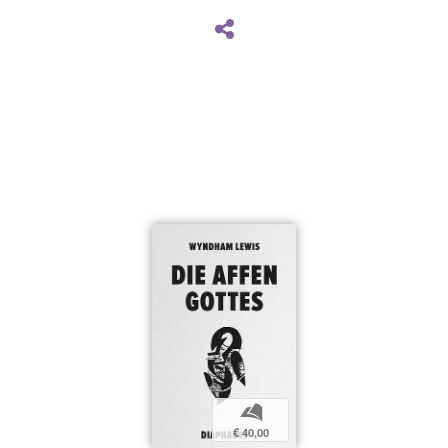
b
€ 40,00