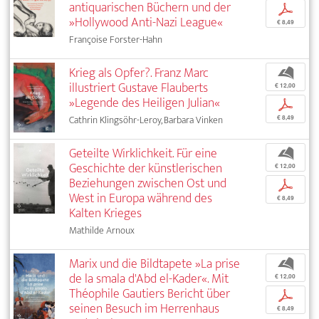
antiquarischen Büchern und der
p
»Hollywood Anti-Nazi League«
€ 8,49
Françoise Forster-Hahn
Krieg als Opfer?. Franz Marc
b
illustriert Gustave Flauberts
€ 12,00
»Legende des Heiligen Julian«
p
Cathrin Klingsöhr-Leroy, Barbara Vinken
€ 8,49
Geteilte Wirklichkeit. Für eine
b
Geschichte der künstlerischen
€ 12,00
Beziehungen zwischen Ost und
p
West in Europa während des
€ 8,49
Kalten Krieges
Mathilde Arnoux
Marix und die Bildtapete »La prise
b
de la smala d'Abd el-Kader«. Mit
€ 12,00
Théophile Gautiers Bericht über
p
seinen Besuch im Herrenhaus
€ 8,49