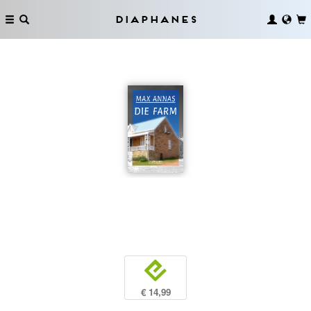
Diaphanes
e
€ 14,99