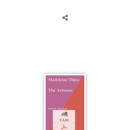
b
€ 8,00
p