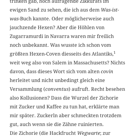
trinken gab, hoch aufragende Zikkurats im
ewigen Sand zu sehen, die ich aus dem
Was-ist-
was
-Buch kannte. Oder möglicherweise auch
jauchzende Hexen? Aber die Höhlen von
Zugarramurdi in Navarra waren mir freilich
noch unbekannt. Was wusste ich schon vom
1
größten Hexen-Coven diesseits des Atlantiks,
weit weg also von Salem in Massachusetts? Nichts
davon, dass dieses Wort sich vom alten
covin
herleitet und nicht unbedingt gleich eine
Versammlung (
conventus
) aufruft. Recht besehen
also Kollusionen? Dass die Wurzel der Zichorie
mit Zucker und Kaffee zu tun hat, erklärte man
mir später. Zuckerln aber schmeckten trotzdem
gut, auch wenn sie die Zähne ruinierten.
Die Zichorie (die Hackfrucht
Wegwarte
; zur