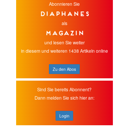
Abonnieren Sie
diaphanes
als
Magazin
und lesen Sie weiter
in diesem und weiteren 1438 Artikeln online
Zu den Abos
Sind Sie bereits Abonnent?
Dann melden Sie sich hier an:
Login