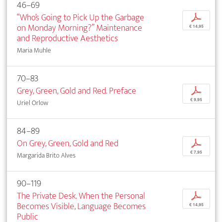
46–69
“Who’s Going to Pick Up the Garbage
p
on Monday Morning?” Maintenance
€ 14,95
and Reproductive Aesthetics
Maria Muhle
70–83
Grey, Green, Gold and Red. Preface
p
€ 9,95
Uriel Orlow
84–89
On Grey, Green, Gold and Red
p
€ 7,95
Margarida Brito Alves
90–119
The Private Desk. When the Personal
p
Becomes Visible, Language Becomes
€ 14,95
Public