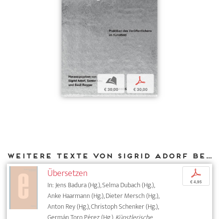
b
p
€ 30,00
€ 30,00
Weitere Texte von Sigrid Adorf bei DIAPHANES
Übersetzen
p
€ 4,95
In: Jens Badura (Hg.), Selma Dubach (Hg.),
Anke Haarmann (Hg.), Dieter Mersch (Hg.),
Anton Rey (Hg.), Christoph Schenker (Hg.),
Germán Toro Pérez (Hg.),
Künstlerische