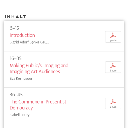
Inhalt
6–15
Introduction
p
gratis
Sigrid Adorf, Sønke Gau, ...
16–35
Making Public/s. Imaging and
p
Imagining Art Audiences
€ 9,95
Eva Kernbauer
36–45
The Commune in Presentist
p
Democracy
€ 7,95
Isabell Lorey