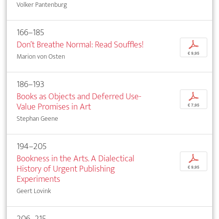
Volker Pantenburg
166–185
Don’t Breathe Normal: Read Souffles!
p
€ 9,95
Marion von Osten
186–193
Books as Objects and Deferred Use-
p
Value Promises in Art
€ 7,95
Stephan Geene
194–205
Bookness in the Arts. A Dialectical
p
History of Urgent Publishing
€ 9,95
Experiments
Geert Lovink
206–215