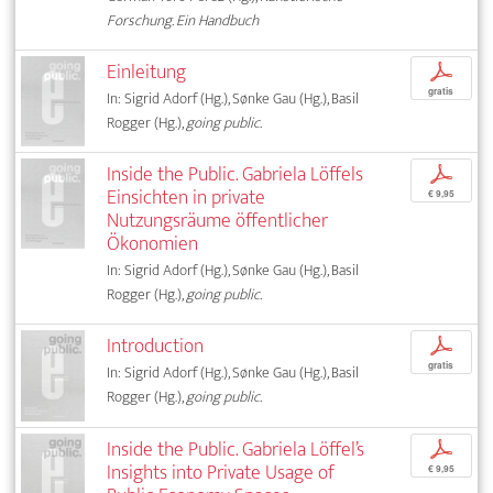
Forschung. Ein Handbuch
Einleitung
p
gratis
In: Sigrid Adorf (Hg.), Sønke Gau (Hg.), Basil
Rogger (Hg.),
going public.
Inside the Public. Gabriela Löffels
p
Einsichten in private
€ 9,95
Nutzungsräume öffentlicher
Ökonomien
In: Sigrid Adorf (Hg.), Sønke Gau (Hg.), Basil
Rogger (Hg.),
going public.
Introduction
p
gratis
In: Sigrid Adorf (Hg.), Sønke Gau (Hg.), Basil
Rogger (Hg.),
going public.
Inside the Public. Gabriela Löffel’s
p
Insights into Private Usage of
€ 9,95