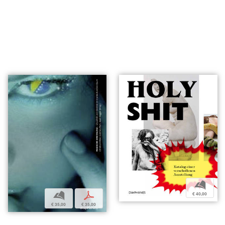
b
b
p
€ 40,00
€ 35,00
€ 35,00