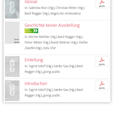
Glossar
p
gratis
In: Gabriela Muri (Hg.), Christian Ritter (Hg.),
Basil Rogger (Hg.),
Magische Ambivalenz
Geschichte keiner Ausstellung
OPEN
ACCESS
In: Michel Mettler (Hg.), Basil Rogger (Hg.),
Peter Weber (Hg.), Ruedi Widmer (Hg.), Stefan
Zweifel (Hg.),
Holy Shit
Einleitung
p
gratis
In: Sigrid Adorf (Hg.), Sønke Gau (Hg.), Basil
Rogger (Hg.),
going public.
Introduction
p
gratis
In: Sigrid Adorf (Hg.), Sønke Gau (Hg.), Basil
Rogger (Hg.),
going public.