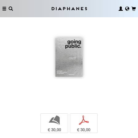
Diaphanes
b
p
€ 30,00
€ 30,00