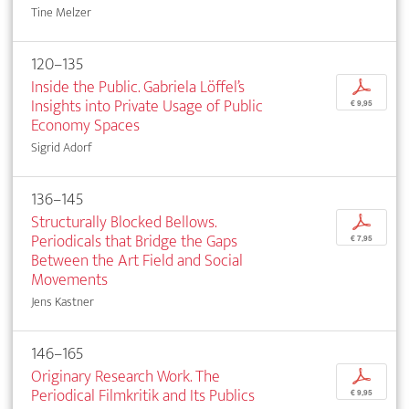
Tine Melzer
120–135
Inside the Public. Gabriela Löffel’s
p
Insights into Private Usage of Public
€ 9,95
Economy Spaces
Sigrid Adorf
136–145
Structurally Blocked Bellows.
p
Periodicals that Bridge the Gaps
€ 7,95
Between the Art Field and Social
Movements
Jens Kastner
146–165
Originary Research Work. The
p
Periodical Filmkritik and Its Publics
€ 9,95