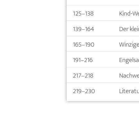
125–138
Kind-We
139–164
Der kle
165–190
Winzige
191–216
Engelsa
217–218
Nachwe
219–230
Literat