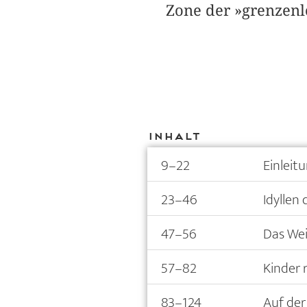
Zone der »grenzenlo
Inhalt
9–22
Einleit
23–46
Idyllen
47–56
Das We
57–82
Kinder r
83–124
Auf der