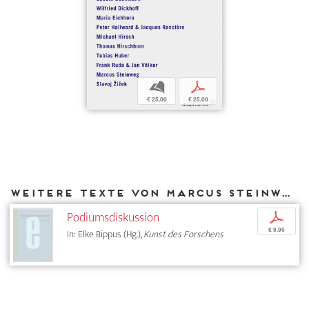
b
p
€ 25,00
€ 25,00
Weitere Texte von Marcus Steinweg bei DIAPHANES
Podiumsdiskussion
p
€ 9,95
In: Elke Bippus (Hg.),
Kunst des Forschens