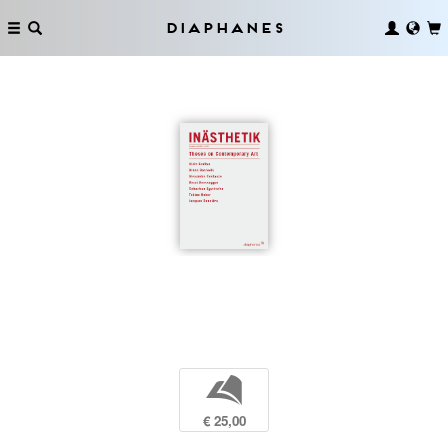
Diaphanes
b
€ 25,00