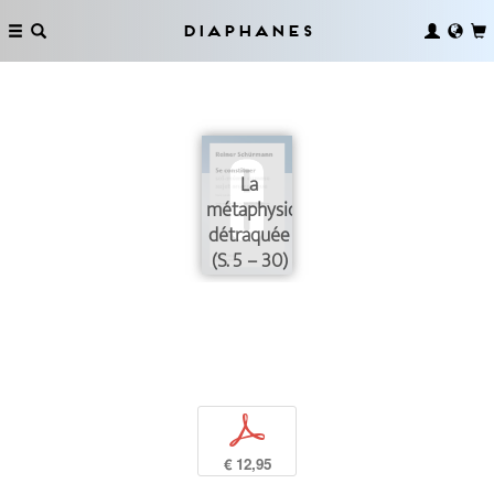
Diaphanes
La
métaphysique
détraquée
(S. 5 – 30)
p
€ 12,95