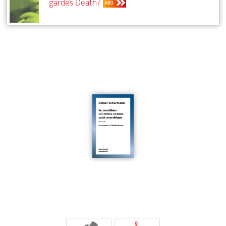
garde’s Death?
ABO