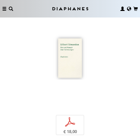
Diaphanes
p
€ 18,00