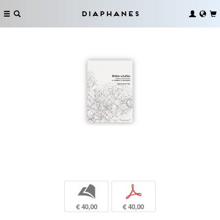
Diaphanes
b
p
€ 40,00
€ 40,00