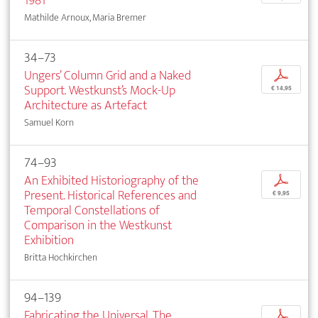
1981
Mathilde Arnoux, Maria Bremer
34–73
Ungers’ Column Grid and a Naked
p
Support. Westkunst’s Mock-Up
€ 14,95
Architecture as Artefact
Samuel Korn
74–93
An Exhibited Historiography of the
p
Present. Historical References and
€ 9,95
Temporal Constellations of
Comparison in the Westkunst
Exhibition
Britta Hochkirchen
94–139
Fabricating the Universal. The
p