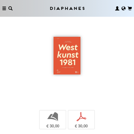
Diaphanes
b
p
€ 30,00
€ 30,00