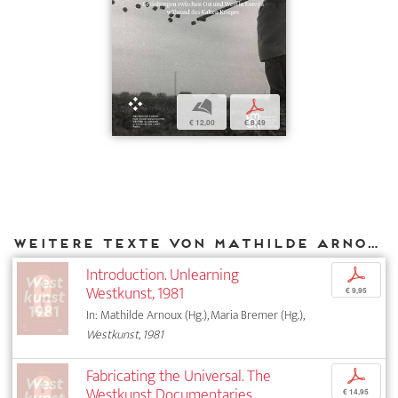
b
p
€ 12,00
€ 8,49
Weitere Texte von Mathilde Arnoux bei DIAPHANES
Introduction. Unlearning
p
Westkunst, 1981
€ 9,95
In: Mathilde Arnoux (Hg.), Maria Bremer (Hg.),
Westkunst, 1981
Fabricating the Universal. The
p
Westkunst Documentaries
€ 14,95