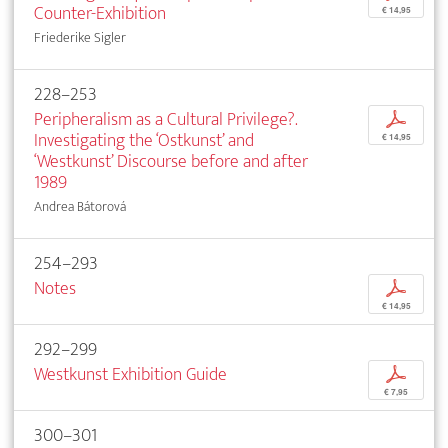
Counter-Exhibition
€ 14,95
Friederike Sigler
228–253
Peripheralism as a Cultural Privilege?.
p
Investigating the ‘Ostkunst’ and
€ 14,95
‘Westkunst’ Discourse before and after
1989
Andrea Bátorová
254–293
Notes
p
€ 14,95
292–299
Westkunst Exhibition Guide
p
€ 7,95
300–301