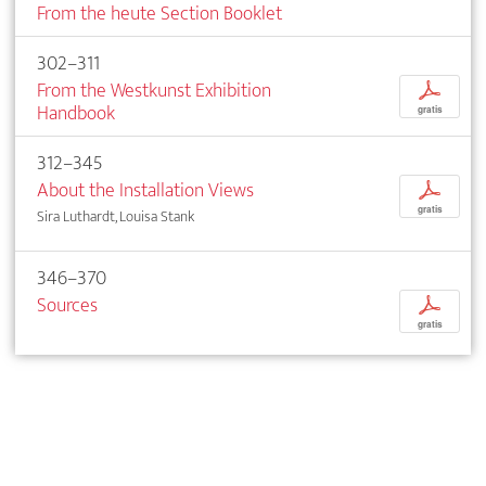
From the heute Section Booklet
302–311
From the Westkunst Exhibition
p
Handbook
gratis
312–345
About the Installation Views
p
gratis
Sira Luthardt, Louisa Stank
346–370
Sources
p
gratis