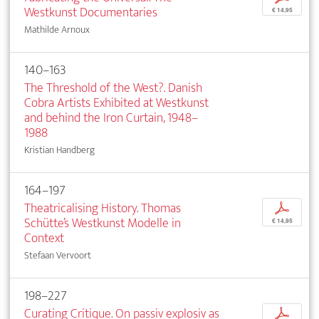
Westkunst Documentaries
€ 14,95
Mathilde Arnoux
140–163
The Threshold of the West?. Danish
Cobra Artists Exhibited at Westkunst
and behind the Iron Curtain, 1948–
1988
Kristian Handberg
164–197
Theatricalising History. Thomas
p
Schütte’s Westkunst Modelle in
€ 14,95
Context
Stefaan Vervoort
198–227
Curating Critique. On passiv explosiv as
p