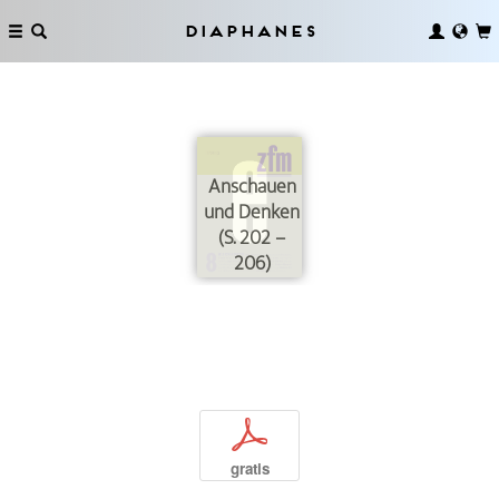
Diaphanes
Anschauen
und Denken
(S. 202 –
206)
p
gratis