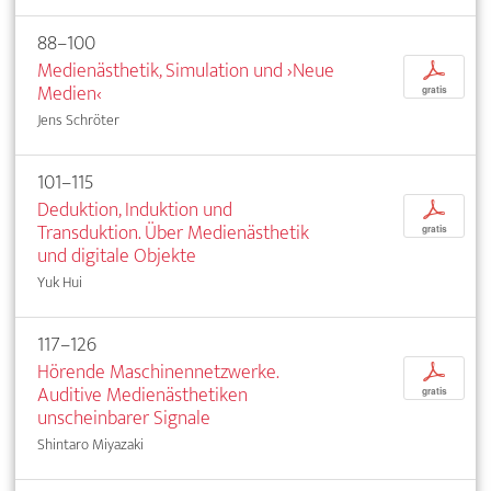
88–100
Medienästhetik, Simulation und ›Neue
p
Medien‹
gratis
Jens Schröter
101–115
Deduktion, Induktion und
p
Transduktion. Über Medienästhetik
gratis
und digitale Objekte
Yuk Hui
117–126
Hörende Maschinennetzwerke.
p
Auditive Medienästhetiken
gratis
unscheinbarer Signale
Shintaro Miyazaki