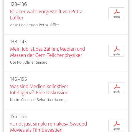
128–136
Ist aber wahr. Vorgestellt von Petra
p
Löffler
gratis
Anke Heelemann, Petra Löffler
138–143
Mein Job ist das Zählen. Medien und
p
Massen der Cern-Teilchenphysiker
gratis
Ute Holl, Olivier Simard
145–155
Was sind Medien kollektiver
p
Intelligenz?. Eine Diskussion
gratis
Nacim Ghanbari, Sebastian Haunss, ...
156–163
»... not just simple remakes«. Sweded
p
Movies als Filmtravestien
gratis