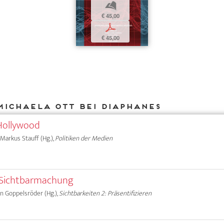
b
€ 45,00
p
€ 45,00
Michaela Ott bei DIAPHANES
Hollywood
 Markus Stauff (Hg.),
Politiken der Medien
)Sichtbarmachung
ian Goppelsröder (Hg.),
Sichtbarkeiten 2: Präsentifizieren