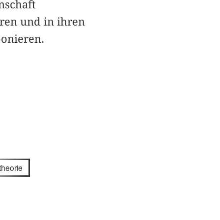
nschaft
eren und in ihren
ponieren.
heorie