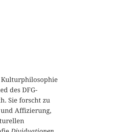
d Kulturphilosophie
ied des DFG-
h. Sie forscht zu
 und Affizierung,
turellen
afie
Dividuationen.