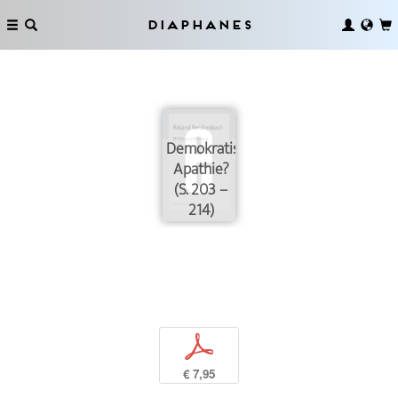
Diaphanes
Demokratische
Apathie?
(S. 203 –
214)
p
€ 7,95