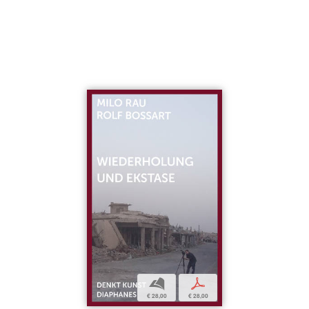
b
p
€ 28,00
€ 28,00