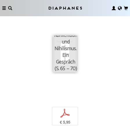
Diaphanes
Über
Kitsch,
Konvention
und
Nihilismus.
Ein
Gespräch
(S. 65 – 70)
p
€ 5,95