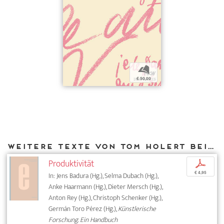
b
€ 50,00
Weitere Texte von Tom Holert bei DIAPHANES
Produktivität
p
€ 4,95
In: Jens Badura (Hg.), Selma Dubach (Hg.),
Anke Haarmann (Hg.), Dieter Mersch (Hg.),
Anton Rey (Hg.), Christoph Schenker (Hg.),
Germán Toro Pérez (Hg.),
Künstlerische
Forschung. Ein Handbuch