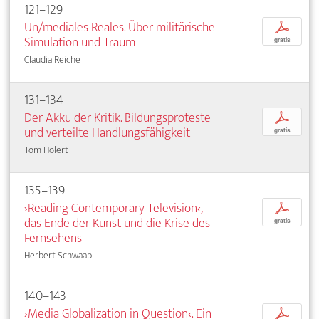
121–129
Un/mediales Reales. Über militärische
p
Simulation und Traum
gratis
Claudia Reiche
131–134
Der Akku der Kritik. Bildungsproteste
p
und verteilte Handlungsfähigkeit
gratis
Tom Holert
135–139
›Reading Contemporary Television‹,
p
das Ende der Kunst und die Krise des
gratis
Fernsehens
Herbert Schwaab
140–143
›Media Globalization in Question‹. Ein
p