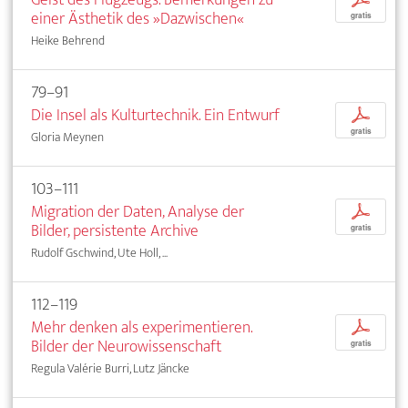
einer Ästhetik des »Dazwischen«
gratis
Heike Behrend
79–91
Die Insel als Kulturtechnik. Ein Entwurf
p
gratis
Gloria Meynen
103–111
Migration der Daten, Analyse der
p
Bilder, persistente Archive
gratis
Rudolf Gschwind, Ute Holl, ...
112–119
Mehr denken als experimentieren.
p
Bilder der Neurowissenschaft
gratis
Regula Valérie Burri, Lutz Jäncke