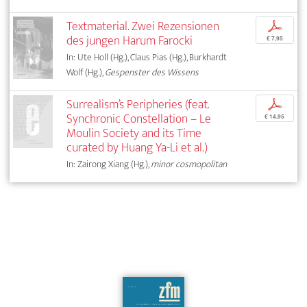
Textmaterial. Zwei Rezensionen
p
des jungen Harum Farocki
€ 7,95
In: Ute Holl (Hg.), Claus Pias (Hg.), Burkhardt
Wolf (Hg.),
Gespenster des Wissens
Surrealism’s Peripheries (feat.
p
Synchronic Constellation – Le
€ 14,95
Moulin Society and its Time
curated by Huang Ya-Li et al.)
In: Zairong Xiang (Hg.),
minor cosmopolitan