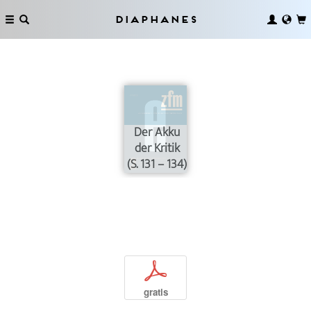
Diaphanes
Der Akku
der Kritik
(S. 131 – 134)
p
gratis