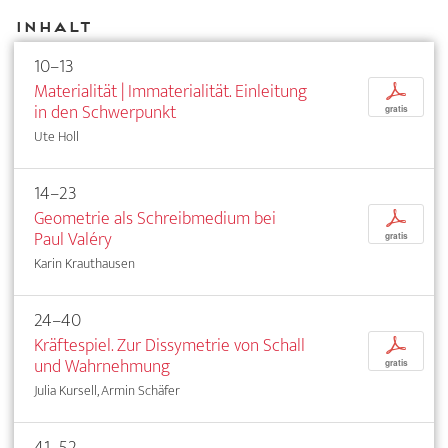
Inhalt
10–13
Materialität | Immaterialität. Einleitung
p
in den Schwerpunkt
gratis
Ute Holl
14–23
Geometrie als Schreibmedium bei
p
Paul Valéry
gratis
Karin Krauthausen
24–40
Kräftespiel. Zur Dissymetrie von Schall
p
und Wahrnehmung
gratis
Julia Kursell, Armin Schäfer
41–52