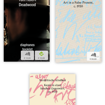
b
e
b
€ 15,00
€ 12,99
€ 50,00