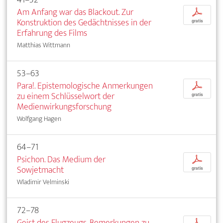
Am Anfang war das Blackout. Zur
p
Konstruktion des Gedächtnisses in der
gratis
Erfahrung des Films
Matthias Wittmann
53–63
Para!. Epistemologische Anmerkungen
p
zu einem Schlüsselwort der
gratis
Medienwirkungsforschung
Wolfgang Hagen
64–71
Psichon. Das Medium der
p
Sowjetmacht
gratis
Wladimir Velminski
72–78
Geist des Flugzeugs. Bemerkungen zu
p