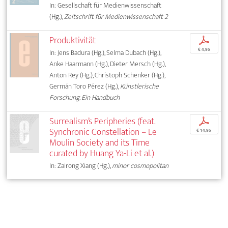
In: Gesellschaft für Medienwissenschaft
(Hg.),
Zeitschrift für Medienwissenschaft 2
Produktivität
p
€ 4,95
In: Jens Badura (Hg.), Selma Dubach (Hg.),
Anke Haarmann (Hg.), Dieter Mersch (Hg.),
Anton Rey (Hg.), Christoph Schenker (Hg.),
Germán Toro Pérez (Hg.),
Künstlerische
Forschung. Ein Handbuch
Surrealism’s Peripheries (feat.
p
Synchronic Constellation – Le
€ 14,95
Moulin Society and its Time
curated by Huang Ya-Li et al.)
In: Zairong Xiang (Hg.),
minor cosmopolitan