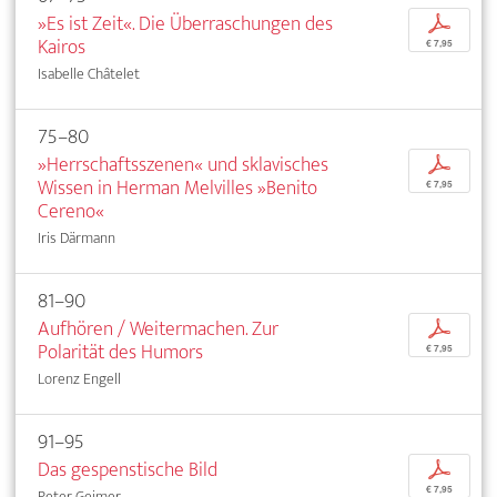
»Es ist Zeit«. Die Überraschungen des
p
Kairos
€ 7,95
Isabelle Châtelet
75–80
»Herrschaftsszenen« und sklavisches
p
Wissen in Herman Melvilles »Benito
€ 7,95
Cereno«
Iris Därmann
81–90
Aufhören / Weitermachen. Zur
p
Polarität des Humors
€ 7,95
Lorenz Engell
91–95
Das gespenstische Bild
p
€ 7,95
Peter Geimer