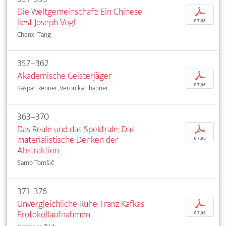
Die Weltgemeinschaft: Ein Chinese
p
liest Joseph Vogl
€ 7,95
Chenxi Tang
357–362
Akademische Geisterjäger
p
€ 7,95
Kaspar Renner, Veronika Thanner
363–370
Das Reale und das Spektrale: Das
p
materialistische Denken der
€ 7,95
Abstraktion
Samo Tomšič
371–376
Unvergleichliche Ruhe. Franz Kafkas
p
Protokollaufnahmen
€ 7,95