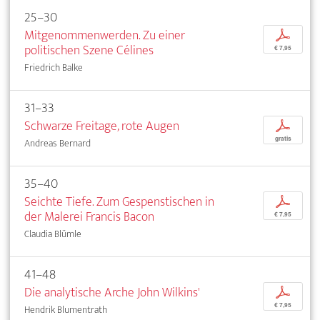
25–30
Mitgenommenwerden. Zu einer
p
politischen Szene Célines
€ 7,95
Friedrich Balke
31–33
Schwarze Freitage, rote Augen
p
gratis
Andreas Bernard
35–40
Seichte Tiefe. Zum Gespenstischen in
p
der Malerei Francis Bacon
€ 7,95
Claudia Blümle
41–48
Die analytische Arche John Wilkins'
p
€ 7,95
Hendrik Blumentrath