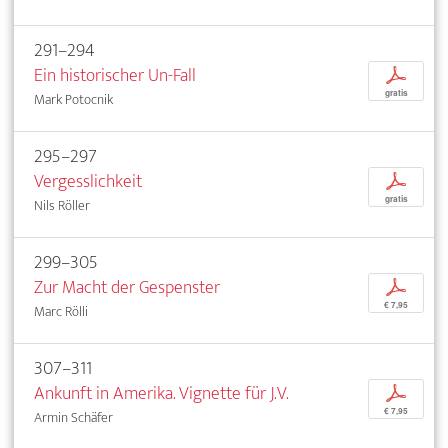
291–294
Ein historischer Un-Fall
p
gratis
Mark Potocnik
295–297
Vergesslichkeit
p
gratis
Nils Röller
299–305
Zur Macht der Gespenster
p
€ 7,95
Marc Rölli
307–311
Ankunft in Amerika. Vignette für J.V.
p
€ 7,95
Armin Schäfer