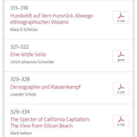
313–319
Humboldt auf dem Hunsrück. Abwege
p
ethnographischen Wissens
€ 7,95
Klaus R. Scherpe
321–322
Eine letzte Seite
p
gratis
Ulrich Johannes Schneider
323–328
Demographie und Klassenkampf
p
€ 7,95
Leander Scholz
329–334
The Specter of California Capitalism:
p
The View from Silicon Beach
€ 7,95
Mark Seltzer