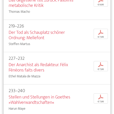
Das Gegessene isst zurück. Pasolinis
p
metabolische Kritik
€ 9,95
Thomas Macho
219–226
Der Tod als Schauplatz schöner
p
Ordnung: Mellefont
€ 7,95
Steffen Martus
227–232
Der Anarchist als Redakteur. Félix
p
Fénéons faits divers
€ 7,95
Ethel Matala de Mazza
233–240
Stellen und Stellungen in Goethes
p
»Wahlverwandtschaften«
€ 7,95
Harun Maye