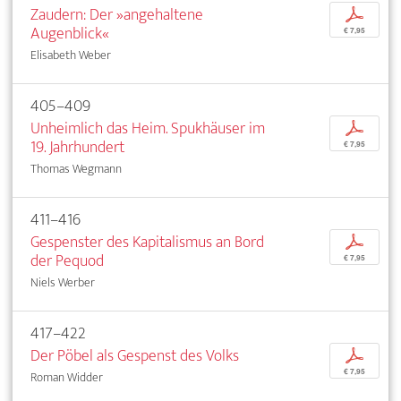
Zaudern: Der »angehaltene
p
Augenblick«
€ 7,95
Elisabeth Weber
405–409
Unheimlich das Heim. Spukhäuser im
p
19. Jahrhundert
€ 7,95
Thomas Wegmann
411–416
Gespenster des Kapitalismus an Bord
p
der Pequod
€ 7,95
Niels Werber
417–422
Der Pöbel als Gespenst des Volks
p
€ 7,95
Roman Widder