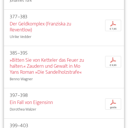
Johannes Türk
377–383
Der Geldkomplex (Franziska zu
p
Reventlow)
€ 7,95
Ulrike Vedder
385–395
»Bitten Sie von Ketteler das Feuer zu
p
halten.« Zaudern und Gewalt in Mo
€ 9,95
Yans Roman »Die Sandelholzstrafe«
Benno Wagner
397–398
Ein Fall von Eigensinn
p
gratis
Dorothea Walzer
399–403