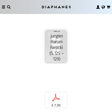
Diaphanes
Textmaterial.
Zwei
Rezensionen
des
jungen
Harum
Farocki
(S. 125 –
129)
p
€ 7,95