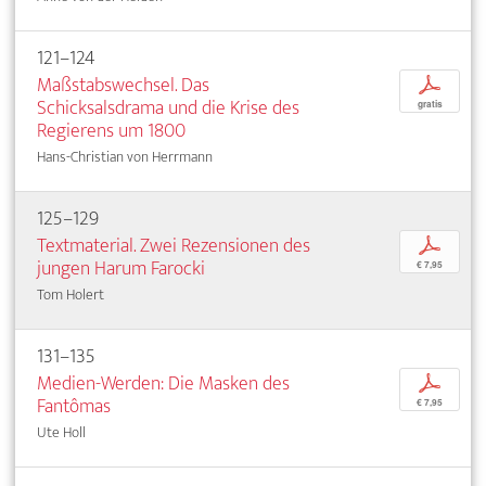
121–124
Maßstabswechsel. Das
p
Schicksalsdrama und die Krise des
gratis
Regierens um 1800
Hans-Christian von Herrmann
125–129
Textmaterial. Zwei Rezensionen des
p
jungen Harum Farocki
€ 7,95
Tom Holert
131–135
Medien-Werden: Die Masken des
p
Fantômas
€ 7,95
Ute Holl