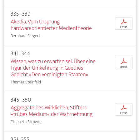
335–339
Akedia. Vom Ursprung
p
hardwareorientierter Medientheorie
€ 7,95
Bernhard Siegert
341–344
Wissen, was zu erwarten sei. Über eine
p
Figur der Umkehrung in Goethes
gratis
Gedicht »Den vereinigten Staaten«
Thomas Steinfeld
345–350
Aggregate des Wirklichen. Stifters
p
»trübes Medium« der Wahrnehmung
€ 7,95
Elisabeth Strowick
351–355