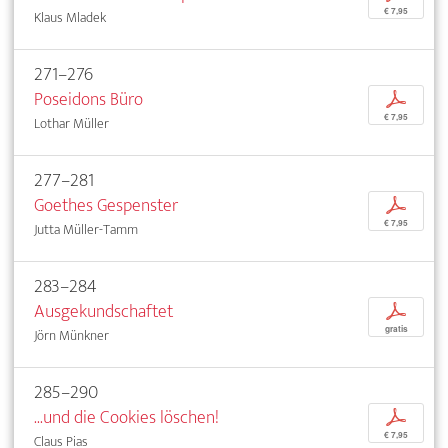
€ 7,95
Klaus Mladek
271–276
Poseidons Büro
p
€ 7,95
Lothar Müller
277–281
Goethes Gespenster
p
€ 7,95
Jutta Müller-Tamm
283–284
Ausgekundschaftet
p
gratis
Jörn Münkner
285–290
...und die Cookies löschen!
p
€ 7,95
Claus Pias