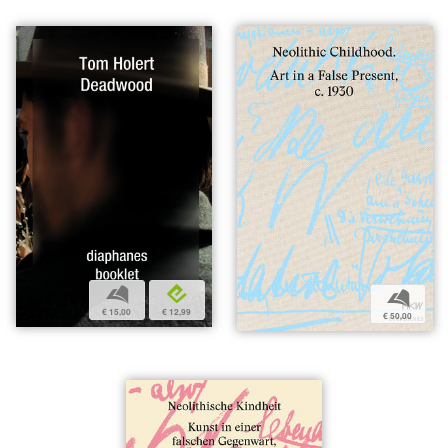
b
e
b
€ 15,00
€ 12,99
€ 50,00