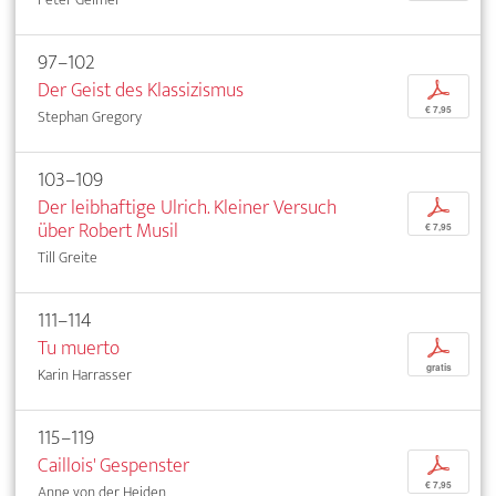
97–102
Der Geist des Klassizismus
p
€ 7,95
Stephan Gregory
103–109
Der leibhaftige Ulrich. Kleiner Versuch
p
über Robert Musil
€ 7,95
Till Greite
111–114
Tu muerto
p
gratis
Karin Harrasser
115–119
Caillois' Gespenster
p
€ 7,95
Anne von der Heiden