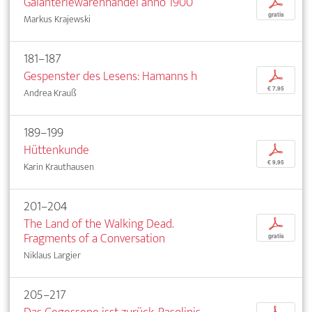
Galanteriewarenhandel anno 1900
p
gratis
Markus Krajewski
181–187
Gespenster des Lesens: Hamanns h
p
€ 7,95
Andrea Krauß
189–199
Hüttenkunde
p
€ 9,95
Karin Krauthausen
201–204
The Land of the Walking Dead.
p
Fragments of a Conversation
gratis
Niklaus Largier
205–217