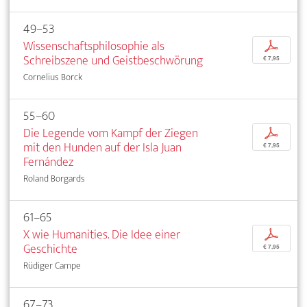
49–53
Wissenschaftsphilosophie als
p
Schreibszene und Geistbeschwörung
€ 7,95
Cornelius Borck
55–60
Die Legende vom Kampf der Ziegen
p
mit den Hunden auf der Isla Juan
€ 7,95
Fernández
Roland Borgards
61–65
X wie Humanities. Die Idee einer
p
Geschichte
€ 7,95
Rüdiger Campe
67–73