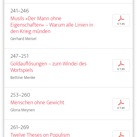
241–246
Musils »Der Mann ohne
p
Eigenschaften« – Warum alle Linien in
€ 7,95
den Krieg münden
Gerhard Meisel
247–251
Goldauflösungen – zum Windei des
p
Wortspiels
€ 7,95
Bettine Menke
253–260
Menschen ohne Gewicht
p
€ 7,95
Gloria Meynen
261–269
Twelve Theses on Populism
p