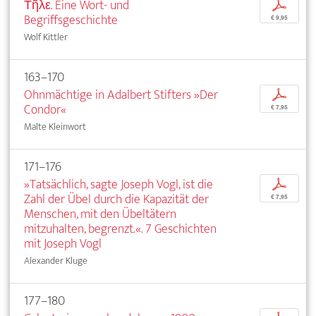
Τῆλε. Eine Wort- und
p
Begriffsgeschichte
€ 9,95
Wolf Kittler
163–170
Ohnmächtige in Adalbert Stifters »Der
p
Condor«
€ 7,95
Malte Kleinwort
171–176
»Tatsächlich, sagte Joseph Vogl, ist die
p
Zahl der Übel durch die Kapazität der
€ 7,95
Menschen, mit den Übeltätern
mitzuhalten, begrenzt.«. 7 Geschichten
mit Joseph Vogl
Alexander Kluge
177–180