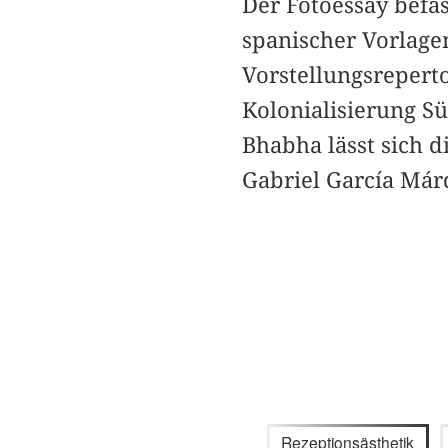
Der Fotoessay befa
spanischer Vorlag
Vorstellungsrepert
Kolonialisierung 
Bhabha lässt sich 
Gabriel García Márq
Rezeptionsästhetik