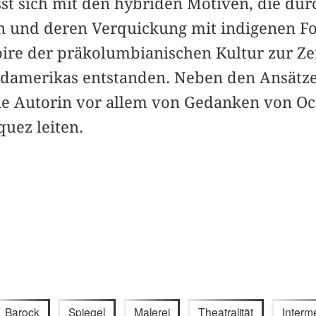
sst sich mit den hybriden Motiven, die d
en und deren Verquickung mit indigenen 
oire der präkolumbianischen Kultur zur Ze
Südamerikas entstanden. Neben den Ansät
die Autorin vor allem von Gedanken von Oc
uez leiten.
Barock
Spiegel
Malerei
Theatralität
Interme