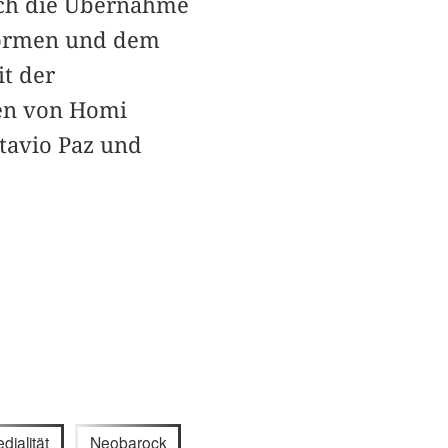
urch die Übernahme
Formen und dem
it der
zen von Homi
tavio Paz und
dialität
Neobarock