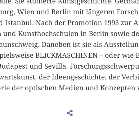
lle. Sie studierte Kunstgeschichte, Germa
iburg, Wien und Berlin mit längeren Forsc
nd Istanbul. Nach der Promotion 1993 zur A
en und Kunsthochschulen in Berlin sowie d
unschweig. Daneben ist sie als Ausstellun
ispielsweise BLICKMASCHINEN – oder wie B
 Budapest und Sevilla. Forschungsschwerpu
artskunst, der Ideengeschichte, der Ver
torie der optischen Medien und Konzepten v