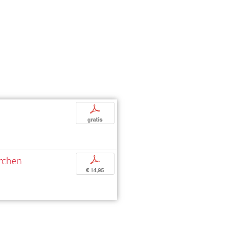
p
gratis
rchen
p
€ 14,95