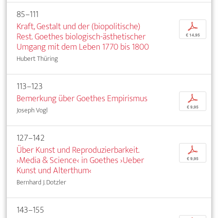
85–111
Kraft, Gestalt und der (biopolitische)
p
Rest. Goethes biologisch-ästhetischer
€ 14,95
Umgang mit dem Leben 1770 bis 1800
Hubert Thüring
113–123
Bemerkung über Goethes Empirismus
p
€ 9,95
Joseph Vogl
127–142
Über Kunst und Reproduzierbarkeit.
p
›Media & Science‹ in Goethes ›Ueber
€ 9,95
Kunst und Alterthum‹
Bernhard J. Dotzler
143–155