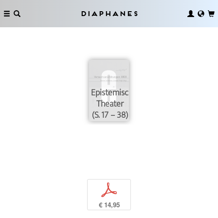
Diaphanes
Epistemisches
Theater
(S. 17 – 38)
p
€ 14,95