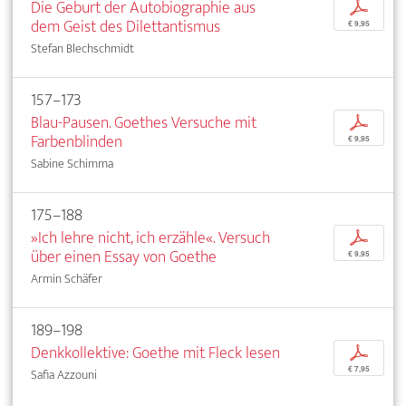
Die Geburt der Autobiographie aus
p
dem Geist des Dilettantismus
€ 9,95
Stefan Blechschmidt
157–173
Blau-Pausen. Goethes Versuche mit
p
Farbenblinden
€ 9,95
Sabine Schimma
175–188
»Ich lehre nicht, ich erzähle«. Versuch
p
über einen Essay von Goethe
€ 9,95
Armin Schäfer
189–198
Denkkollektive: Goethe mit Fleck lesen
p
€ 7,95
Safia Azzouni