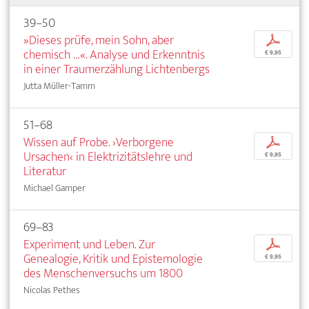
39–50
»Dieses prüfe, mein Sohn, aber
p
chemisch …«. Analyse und Erkenntnis
€ 9,95
in einer Traumerzählung Lichtenbergs
Jutta Müller-Tamm
51–68
Wissen auf Probe. ›Verborgene
p
Ursachen‹ in Elektrizitätslehre und
€ 9,95
Literatur
Michael Gamper
69–83
Experiment und Leben. Zur
p
Genealogie, Kritik und Epistemologie
€ 9,95
des Menschenversuchs um 1800
Nicolas Pethes