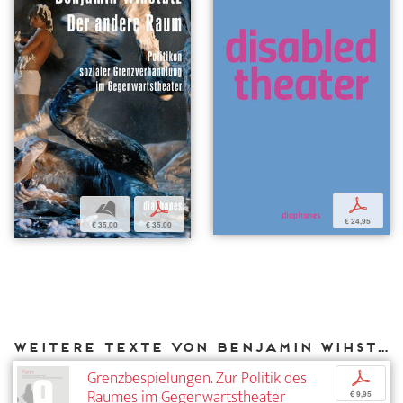
p
b
p
€ 24,95
€ 35,00
€ 35,00
Weitere Texte von Benjamin Wihstutz bei DIAPHANES
Grenzbespielungen. Zur Politik des
p
Raumes im Gegenwartstheater
€ 9,95