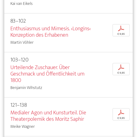
Kai van Eikels
83–102
Enthusiasmus und Mimesis. ›Longins‹
p
Konzeption des Erhabenen
€ 9,95
Martin Vöhler
103–120
Urteilende Zuschauer. Über
p
Geschmack und Öffentlichkeit um
€ 9,95
1800
Benjamin Wihstutz
121–138
Medialer Agon und Kunsturteil. Die
p
Theaterpolemik des Moritz Saphir
€ 9,95
Meike Wagner