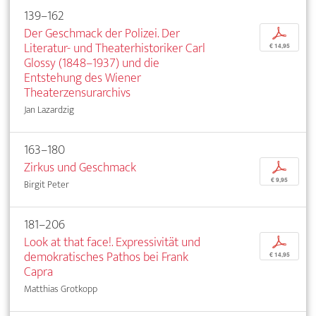
139–162
Der Geschmack der Polizei. Der
p
Literatur- und Theaterhistoriker Carl
€ 14,95
Glossy (1848–1937) und die
Entstehung des Wiener
Theaterzensurarchivs
Jan Lazardzig
163–180
Zirkus und Geschmack
p
€ 9,95
Birgit Peter
181–206
Look at that face!. Expressivität und
p
demokratisches Pathos bei Frank
€ 14,95
Capra
Matthias Grotkopp