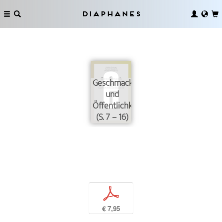
Diaphanes
Geschmack
und
Öffentlichkeit
(S. 7 – 16)
p
€ 7,95