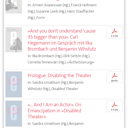
In: Armen Avanessian (Hg.), Franck Hofmann
(Hg.), Susanne Leeb (Hg.), Hans Stauffacher
(Hg.),
Form
»And you don’t understand ’cause
p
it’s bigger than you«. Carl
€ 9,95
Hegemann im Gespräch mit Ilka
Brombach und Benjamin Wihstutz
In: Ilka Brombach (Hg.), Dirk Setton (Hg.),
Cornelia Temesvári (Hg.),
»Ästhetisierung«
Prologue. Disabling the Theater
p
gratis
In: Sandra Umathum (Hg.), Benjamin
Wihstutz (Hg.),
Disabled Theater
»… And I Am an Actor«. On
p
Emancipation in »Disabled
€ 9,95
Theater«
In: Sandra Umathum (Hg.), Benjamin