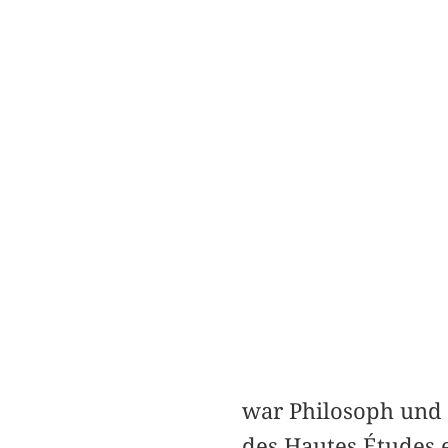
war Philosoph und 
des Hautes Études e