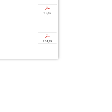
p
€ 9,95
p
€ 14,95