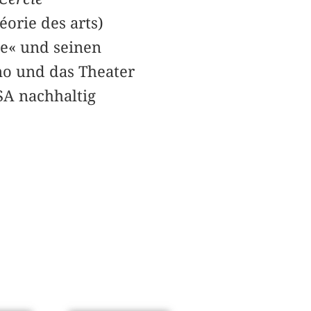
éorie des arts)
ue« und seinen
no und das Theater
SA nachhaltig