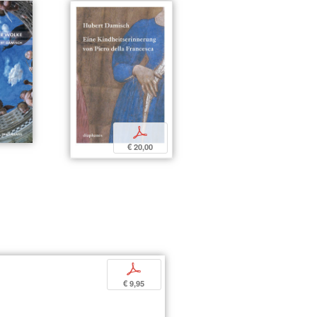
p
€ 20,00
p
€ 9,95