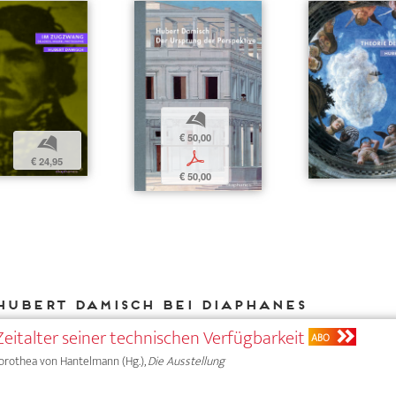
b
€ 50,00
b
p
€ 24,95
€ 50,00
Hubert Damisch bei DIAPHANES
italter seiner technischen Verfügbarkeit
ABO
 Dorothea von Hantelmann (Hg.),
Die Ausstellung