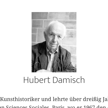
Hubert Damisch
Kunsthistoriker und lehrte über dreißig Ja
n Sciences Sociales, Paris, wo er 1967 den