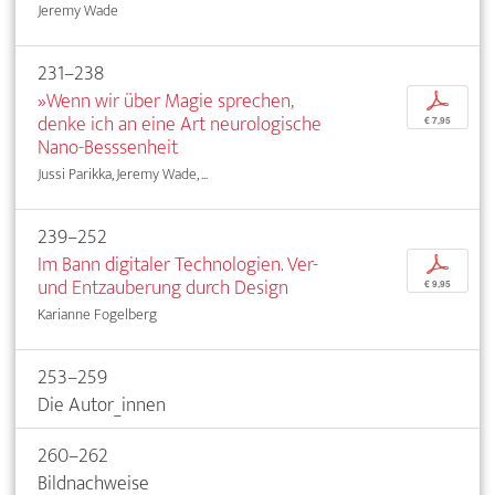
Jeremy Wade
231–238
»Wenn wir über Magie sprechen,
p
denke ich an eine Art neurologische
€ 7,95
Nano-Besssenheit
Jussi Parikka, Jeremy Wade, ...
239–252
Im Bann digitaler Technologien. Ver-
p
und Entzauberung durch Design
€ 9,95
Karianne Fogelberg
253–259
Die Autor_innen
260–262
Bildnachweise