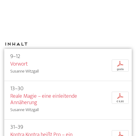
Inhalt
9–12
Vorwort
p
gratis
Susanne Witzgall
13–30
Reale Magie – eine einleitende
p
Annäherung
€ 9,95
Susanne Witzgall
31–39
Kontra Kontra heißt Pro – ein
p