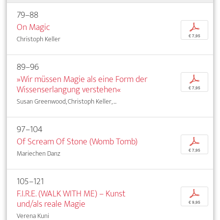
79–88
On Magic
p
€ 7,95
Christoph Keller
89–96
»Wir müssen Magie als eine Form der
p
Wissenserlangung verstehen«
€ 7,95
Susan Greenwood, Christoph Keller, ...
97–104
Of Scream Of Stone (Womb Tomb)
p
€ 7,95
Mariechen Danz
105–121
F.I.R.E. (WALK WITH ME) – Kunst
p
und/als reale Magie
€ 9,95
Verena Kuni