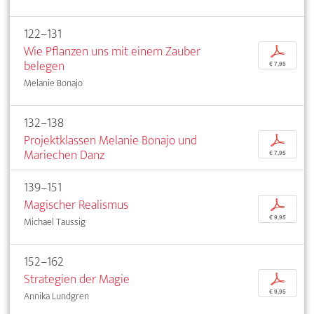
122–131
Wie Pflanzen uns mit einem Zauber
p
belegen
€ 7,95
Melanie Bonajo
132–138
Projektklassen Melanie Bonajo und
p
Mariechen Danz
€ 7,95
139–151
Magischer Realismus
p
€ 9,95
Michael Taussig
152–162
Strategien der Magie
p
€ 9,95
Annika Lundgren