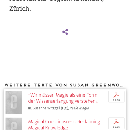
Zürich.
Weitere Texte von Susan Greenwood bei DIAPHANES
»Wir müssen Magie als eine Form
p
der Wissenserlangung verstehen«
€ 7,95
In: Susanne Witzgall (Hg.),
Reale Magie
Magical Consciousness: Reclaiming
p
Magical Knowledge
€ 9,95