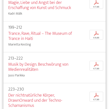
Magie, Liebe und Angst bei der
p
Erschaffung von Kunst und Schmuck
€ 7,95
Kadri Mälk
199–212
Trance, Rave, Ritual – The Museum of
p
Trance in Haiti
€ 9,95
Marietta Kesting
213–222
Musik by Design. Beschwörung von
p
Medienrealitäten
€ 7,95
Jussi Parikka
223–230
Der nichtnatürliche Körper,
p
DrawnOnward und der Techno-
€ 7,95
Schamanismus