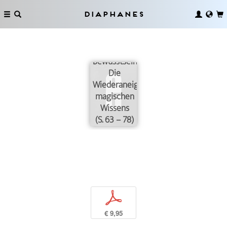
Diaphanes
Magisches
Bewusstsein:
Die
Wiederaneignung
magischen
Wissens
(S. 63 – 78)
p
€ 9,95