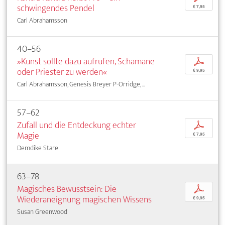
schwingendes Pendel
€ 7,95
Carl Abrahamsson
40–56
»Kunst sollte dazu aufrufen, Schamane
p
oder Priester zu werden«
€ 9,95
Carl Abrahamsson, Genesis Breyer P-Orridge, ...
57–62
Zufall und die Entdeckung echter
p
Magie
€ 7,95
Demdike Stare
63–78
Magisches Bewusstsein: Die
p
Wiederaneignung magischen Wissens
€ 9,95
Susan Greenwood