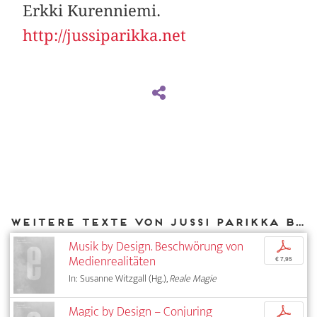
Erkki Kurenniemi.
http://jussiparikka.net
Weitere Texte von Jussi Parikka bei DIAPHANES
Musik by Design. Beschwörung von
p
Medienrealitäten
€ 7,95
In: Susanne Witzgall (Hg.),
Reale Magie
Magic by Design – Conjuring
p