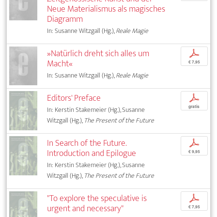
Neue Materialismus als magisches
Diagramm
In: Susanne Witzgall (Hg.),
Reale Magie
»Natürlich dreht sich alles um
p
Macht«
€ 7,95
In: Susanne Witzgall (Hg.),
Reale Magie
Editors' Preface
p
gratis
In: Kerstin Stakemeier (Hg.), Susanne
Witzgall (Hg.),
The Present of the Future
In Search of the Future.
p
Introduction and Epilogue
€ 9,95
In: Kerstin Stakemeier (Hg.), Susanne
Witzgall (Hg.),
The Present of the Future
"To explore the speculative is
p
urgent and necessary"
€ 7,95