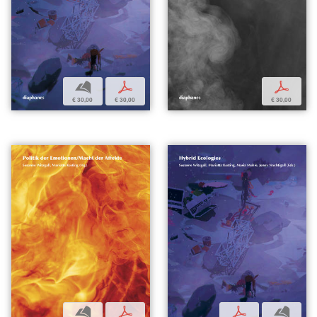
b
p
p
€ 30,00
€ 30,00
€ 30,00
b
p
p
b