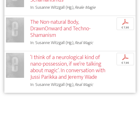
In: Susanne Witzgall (Hg.),
Reale Magie
The Non-natural Body,
p
DrawnOnward and Techno-
€ 7,95
Shamanism
In: Susanne Witzgall (Hg.),
Real Magic
‘I think of a neurological kind of
p
nano-possession, if we’re talking
€ 7,95
about magic’. In conversation with
Jussi Parikka and Jeremy Wade
In: Susanne Witzgall (Hg.),
Real Magic