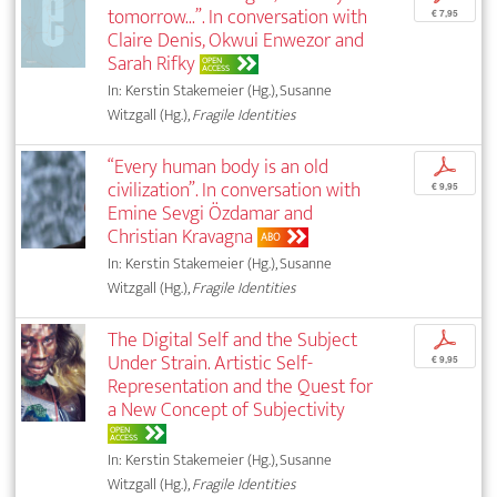
tomorrow...”. In conversation with
€ 7,95
Claire Denis, Okwui Enwezor and
Sarah Rifky
OPEN
ACCESS
In: Kerstin Stakemeier (Hg.), Susanne
Witzgall (Hg.),
Fragile Identities
“Every human body is an old
p
civilization”. In conversation with
€ 9,95
Emine Sevgi Özdamar and
Christian Kravagna
ABO
In: Kerstin Stakemeier (Hg.), Susanne
Witzgall (Hg.),
Fragile Identities
The Digital Self and the Subject
p
Under Strain. Artistic Self-
€ 9,95
Representation and the Quest for
a New Concept of Subjectivity
OPEN
ACCESS
In: Kerstin Stakemeier (Hg.), Susanne
Witzgall (Hg.),
Fragile Identities