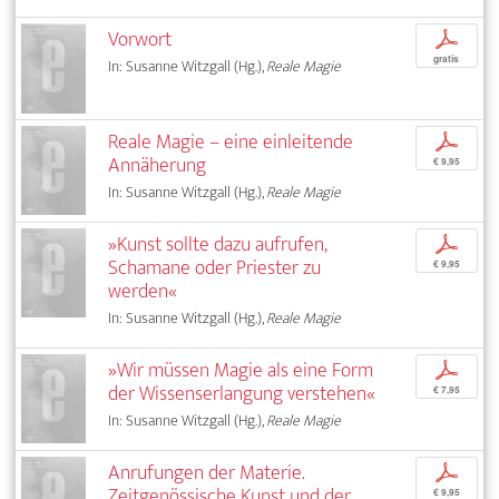
Vorwort
p
gratis
In: Susanne Witzgall (Hg.),
Reale Magie
Reale Magie – eine einleitende
p
Annäherung
€ 9,95
In: Susanne Witzgall (Hg.),
Reale Magie
»Kunst sollte dazu aufrufen,
p
Schamane oder Priester zu
€ 9,95
werden«
In: Susanne Witzgall (Hg.),
Reale Magie
»Wir müssen Magie als eine Form
p
der Wissenserlangung verstehen«
€ 7,95
In: Susanne Witzgall (Hg.),
Reale Magie
Anrufungen der Materie.
p
Zeitgenössische Kunst und der
€ 9,95