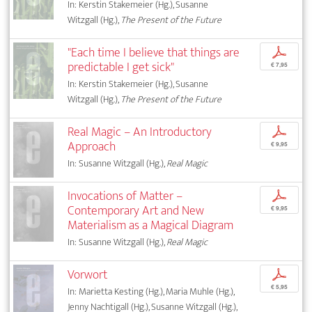
In: Kerstin Stakemeier (Hg.), Susanne
Witzgall (Hg.),
The Present of the Future
"Each time I believe that things are
p
predictable I get sick"
€ 7,95
In: Kerstin Stakemeier (Hg.), Susanne
Witzgall (Hg.),
The Present of the Future
Real Magic – An Introductory
p
Approach
€ 9,95
In: Susanne Witzgall (Hg.),
Real Magic
Invocations of Matter –
p
Contemporary Art and New
€ 9,95
Materialism as a Magical Diagram
In: Susanne Witzgall (Hg.),
Real Magic
Vorwort
p
€ 5,95
In: Marietta Kesting (Hg.), Maria Muhle (Hg.),
Jenny Nachtigall (Hg.), Susanne Witzgall (Hg.),