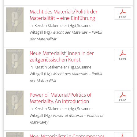
Macht des Materials/Politik der
p
Materialität – eine Einführung
€ 9,95
In: Kerstin Stakemeier (Hg.), Susanne
Witzgall (Hg.),
Macht des Materials – Politik
der Materialität
Neue Materialist_innen in der
p
zeitgenössischen Kunst
€ 9,95
In: Kerstin Stakemeier (Hg.), Susanne
Witzgall (Hg.),
Macht des Materials – Politik
der Materialität
Power of Material/Politics of
p
Materiality. An Introduction
€ 9,95
In: Kerstin Stakemeier (Hg.), Susanne
Witzgall (Hg.),
Power of Material – Politics of
Materiality
New Materialists in Contemporary
p