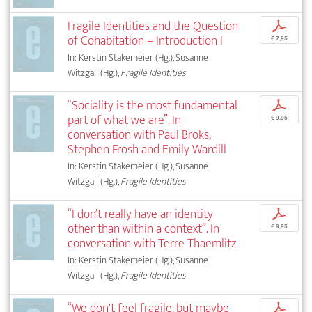
Fragile Identities and the Question
p
of Cohabitation – Introduction I
€ 7,95
In: Kerstin Stakemeier (Hg.), Susanne
Witzgall (Hg.),
Fragile Identities
“Sociality is the most fundamental
p
part of what we are”. In
€ 9,95
conversation with Paul Broks,
Stephen Frosh and Emily Wardill
In: Kerstin Stakemeier (Hg.), Susanne
Witzgall (Hg.),
Fragile Identities
“I don’t really have an identity
p
other than within a context”. In
€ 9,95
conversation with Terre Thaemlitz
In: Kerstin Stakemeier (Hg.), Susanne
Witzgall (Hg.),
Fragile Identities
“We don't feel fragile, but maybe
p