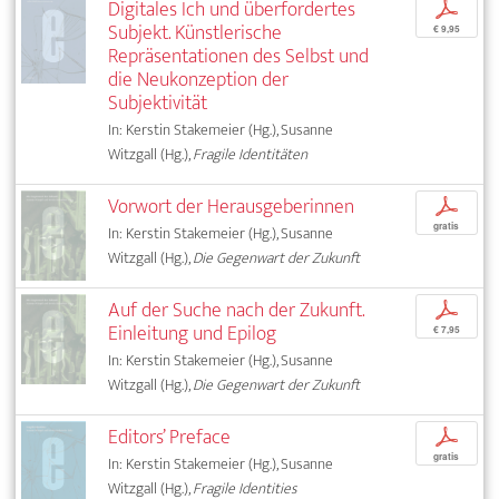
Digitales Ich und überfordertes
p
Subjekt. Künstlerische
€ 9,95
Repräsentationen des Selbst und
die Neukonzeption der
Subjektivität
In: Kerstin Stakemeier (Hg.), Susanne
Witzgall (Hg.),
Fragile Identitäten
Vorwort der Herausgeberinnen
p
gratis
In: Kerstin Stakemeier (Hg.), Susanne
Witzgall (Hg.),
Die Gegenwart der Zukunft
Auf der Suche nach der Zukunft.
p
Einleitung und Epilog
€ 7,95
In: Kerstin Stakemeier (Hg.), Susanne
Witzgall (Hg.),
Die Gegenwart der Zukunft
Editors’ Preface
p
gratis
In: Kerstin Stakemeier (Hg.), Susanne
Witzgall (Hg.),
Fragile Identities