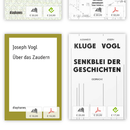
b
p
b
e
€ 30,00
€ 30,00
€ 30,00
€ 24,99
b
p
e
b
p
€ 20,00
€ 20,00
€ 17,99
€ 18,00
€ 16,95