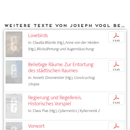
Weitere Texte von Joseph Vogl bei DIAPHANES
Lovebirds
p
€ 9,95
In: Claudia Blümle (Hg.), Anne von der Heiden
(Hg.),
Blickzähmung und Augentäuschung
Beliebige Räume. Zur Entortung
p
des städtischen Raumes
€ 9,95
In: Annett Zinsmeister (Hg.),
Constructing
Utopia
Regierung und Regelkreis.
p
Historisches Vorspiel
€ 9,95
In: Claus Pias (Hg.),
Cybernetics | Kybernetik 2
Vorwort
p