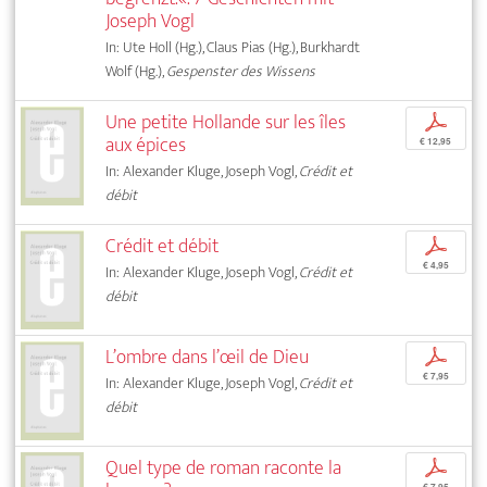
Joseph Vogl
In: Ute Holl (Hg.), Claus Pias (Hg.), Burkhardt
Wolf (Hg.),
Gespenster des Wissens
Une petite Hollande sur les îles
p
aux épices
€ 12,95
In: Alexander Kluge, Joseph Vogl,
Crédit et
débit
Crédit et débit
p
€ 4,95
In: Alexander Kluge, Joseph Vogl,
Crédit et
débit
L’ombre dans l’œil de Dieu
p
€ 7,95
In: Alexander Kluge, Joseph Vogl,
Crédit et
débit
Quel type de roman raconte la
p
€ 7,95