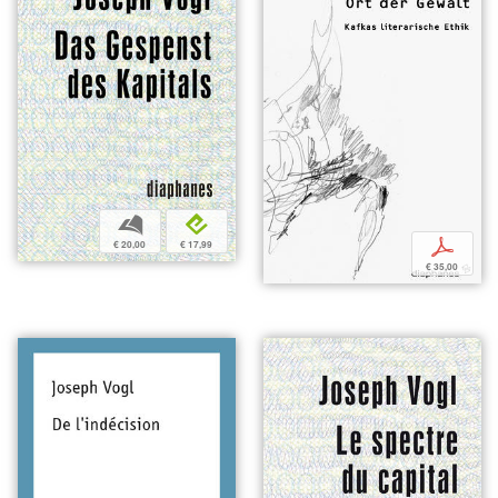
b
e
p
€ 20,00
€ 17,99
€ 35,00