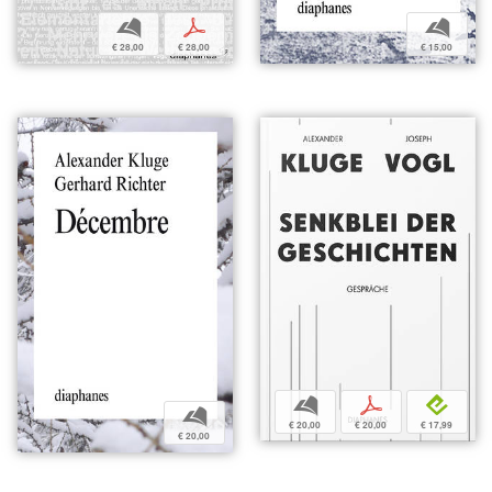
b
p
b
€ 28,00
€ 28,00
€ 15,00
b
p
e
b
€ 20,00
€ 20,00
€ 17,99
€ 20,00