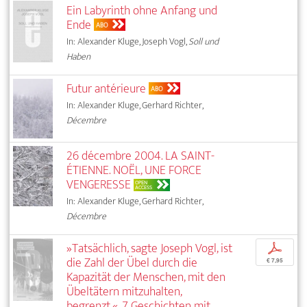
Ein Labyrinth ohne Anfang und
Ende
ABO
In: Alexander Kluge, Joseph Vogl,
Soll und
Haben
Futur antérieure
ABO
In: Alexander Kluge, Gerhard Richter,
Décembre
26 décembre 2004. LA SAINT-
ÉTIENNE. NOËL, UNE FORCE
VENGERESSE
OPEN
ACCESS
In: Alexander Kluge, Gerhard Richter,
Décembre
»Tatsächlich, sagte Joseph Vogl, ist
p
die Zahl der Übel durch die
€ 7,95
Kapazität der Menschen, mit den
Übeltätern mitzuhalten,
begrenzt.«. 7 Geschichten mit