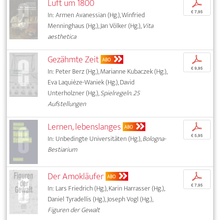
Luft um 1800
p
€ 7,95
In: Armen Avanessian (Hg.), Winfried
Menninghaus (Hg.), Jan Völker (Hg.),
Vita
aesthetica
Gezähmte Zeit
p
ABO
€ 9,95
In: Peter Berz (Hg.), Marianne Kubaczek (Hg.),
Eva Laquièze-Waniek (Hg.), David
Unterholzner (Hg.),
Spielregeln. 25
Aufstellungen
Lernen, lebenslanges
p
ABO
€ 5,95
In: Unbedingte Universitäten (Hg.),
Bologna-
Bestiarium
Der Amokläufer
p
ABO
€ 7,95
In: Lars Friedrich (Hg.), Karin Harrasser (Hg.),
Daniel Tyradellis (Hg.), Joseph Vogl (Hg.),
Figuren der Gewalt