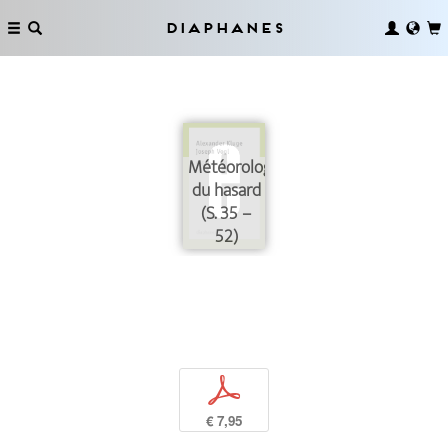
Diaphanes
Météorologie
du hasard
(S. 35 –
52)
p
€ 7,95