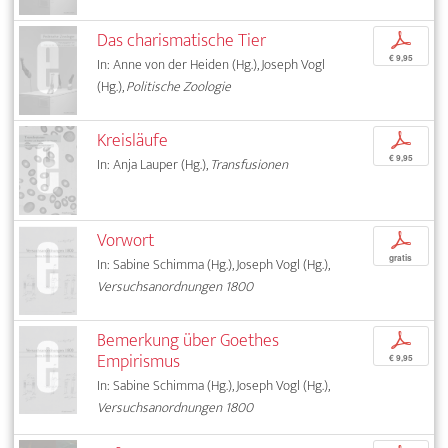
Das charismatische Tier
p
€ 9,95
In: Anne von der Heiden (Hg.), Joseph Vogl
(Hg.),
Politische Zoologie
Kreisläufe
p
€ 9,95
In: Anja Lauper (Hg.),
Transfusionen
Vorwort
p
gratis
In: Sabine Schimma (Hg.), Joseph Vogl (Hg.),
Versuchsanordnungen 1800
Bemerkung über Goethes
p
Empirismus
€ 9,95
In: Sabine Schimma (Hg.), Joseph Vogl (Hg.),
Versuchsanordnungen 1800