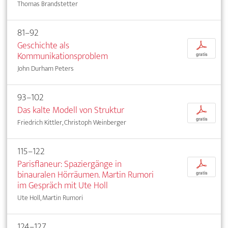
Thomas Brandstetter
81–92
Geschichte als
p
Kommunikationsproblem
gratis
John Durham Peters
93–102
Das kalte Modell von Struktur
p
gratis
Friedrich Kittler, Christoph Weinberger
115–122
Parisflaneur: Spaziergänge in
p
binauralen Hörräumen. Martin Rumori
gratis
im Gespräch mit Ute Holl
Ute Holl, Martin Rumori
124–127