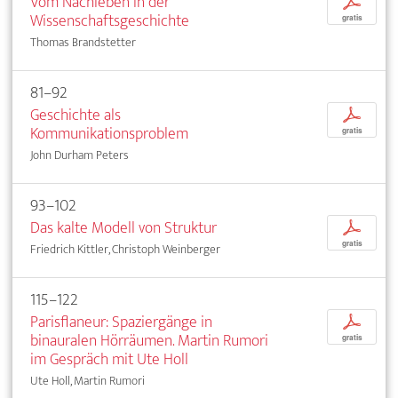
Vom Nachleben in der
p
Wissenschaftsgeschichte
gratis
Thomas Brandstetter
81–92
Geschichte als
p
Kommunikationsproblem
gratis
John Durham Peters
93–102
Das kalte Modell von Struktur
p
gratis
Friedrich Kittler, Christoph Weinberger
115–122
Parisflaneur: Spaziergänge in
p
binauralen Hörräumen. Martin Rumori
gratis
im Gespräch mit Ute Holl
Ute Holl, Martin Rumori