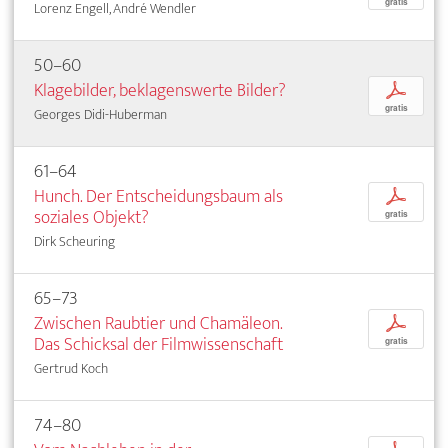
gratis
Lorenz Engell, André Wendler
50–60
Klagebilder, beklagenswerte Bilder?
p
gratis
Georges Didi-Huberman
61–64
Hunch. Der Entscheidungsbaum als
p
soziales Objekt?
gratis
Dirk Scheuring
65–73
Zwischen Raubtier und Chamäleon.
p
Das Schicksal der Filmwissenschaft
gratis
Gertrud Koch
74–80