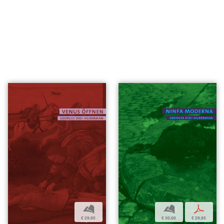
b
b
p
€ 29,95
€ 30,00
€ 29,95