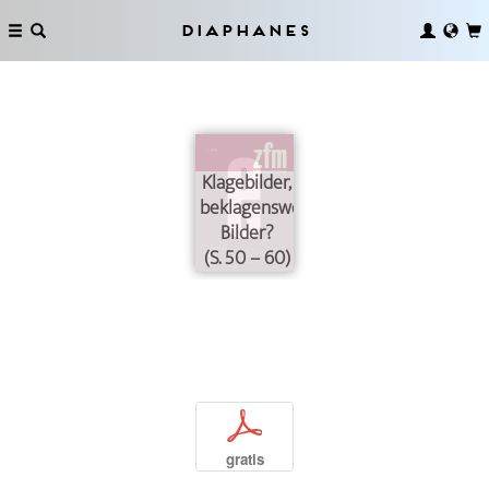
Diaphanes
Klagebilder,
beklagenswerte
Bilder?
(S. 50 – 60)
p
gratis