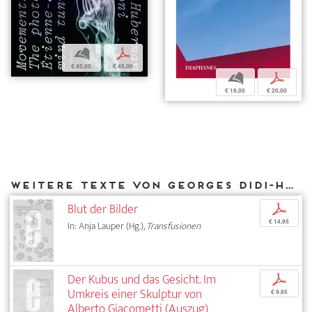
b
p
€ 45,00
€ 45,00
b
p
€ 18,00
€ 20,00
Weitere Texte von Georges Didi-Huberman bei DIAPHANES
Blut der Bilder
p
€ 14,95
In: Anja Lauper (Hg.),
Transfusionen
Der Kubus und das Gesicht. Im
p
Umkreis einer Skulptur von
€ 9,95
Alberto Giacometti (Auszug)