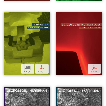
b
p
p
€ 20,00
€ 20,00
€ 15,00