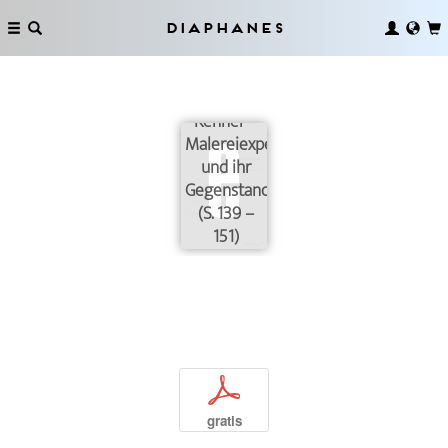
Diaphanes
Nur für
Kenner –
Malereiexperten
und ihr
Gegenstand
(S. 139 –
151)
p
gratis