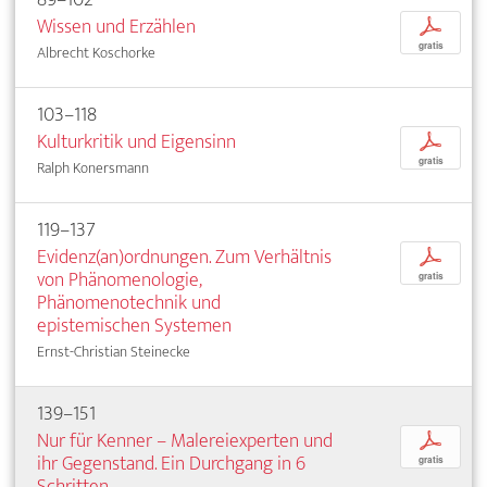
Wissen und Erzählen
p
gratis
Albrecht Koschorke
103–118
Kulturkritik und Eigensinn
p
gratis
Ralph Konersmann
119–137
Evidenz(an)ordnungen. Zum Verhältnis
p
von Phänomenologie,
gratis
Phänomenotechnik und
epistemischen Systemen
Ernst-Christian Steinecke
139–151
Nur für Kenner – Malereiexperten und
p
ihr Gegenstand. Ein Durchgang in 6
gratis
Schritten