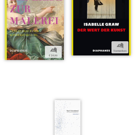
b
b
Vormerken
€ 24,00