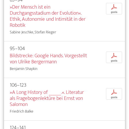
»Der Mensch ist ein
p
Durchgangsstadium der Evolution«.
gratis
Ethik, Autonomie und Intimität in der
Robotik
Sabine Jeschke, Stefan Rieger
95–104
Bildstrecke: Google Hands. Vorgestellt
p
von Ulrike Bergermann
gratis
Benjamin Shaykin
106–123
»A Long History of ______.«. Literatur
p
als Fragebogenlektüre bei Ernst von
gratis
Salomon
Friedrich Balke
124–141