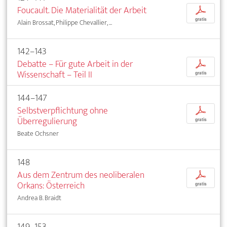
Foucault. Die Materialität der Arbeit
p
gratis
Alain Brossat, Philippe Chevallier, ...
142–143
Debatte – Für gute Arbeit in der
p
Wissenschaft – Teil II
gratis
144–147
Selbstverpflichtung ohne
p
Überregulierung
gratis
Beate Ochsner
148
Aus dem Zentrum des neoliberalen
p
Orkans: Österreich
gratis
Andrea B. Braidt
149–153