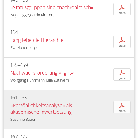
»Statusgruppen sind anachronistisch«
p
gratis
Maja Figge, Guido Kirsten, ...
154
Lang lebe die Hierarchie!
p
gratis
Eva Hohenberger
155–159
Nachwuchsförderung »light«
p
gratis
Wolfgang Fuhrmann, Julia Zutavern
161–165
»Persönlichkeitsanalyse« als
p
akademische Inwertsetzung
gratis
Susanne Bauer
167–172