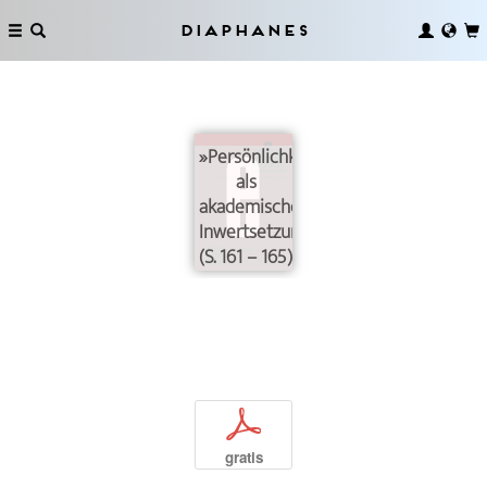
Diaphanes
»Persönlichkeitsanalyse«
als
akademische
Inwertsetzung
(S. 161 – 165)
p
gratis