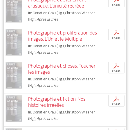
artistique. L’unicité recréée
€ 14,95
In: Donatien Grau (Hg.), Christoph Wiesner
(Hg.),
Après la crise
Photographie et prolifération des
p
images. L’Un et le Multiple
€ 14,95
In: Donatien Grau (Hg.), Christoph Wiesner
(Hg.),
Après la crise
Photographie et choses. Toucher
p
les images
€ 14,95
In: Donatien Grau (Hg.), Christoph Wiesner
(Hg.),
Après la crise
Photographie et fiction. Nos
p
histoires irréelles
€ 14,95
In: Donatien Grau (Hg.), Christoph Wiesner
(Hg.),
Après la crise