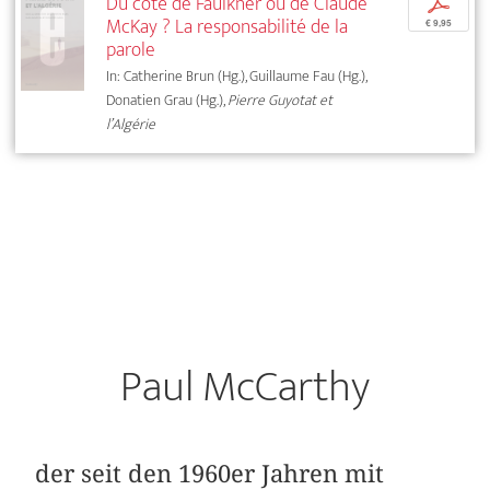
Du côté de Faulkner ou de Claude
p
McKay ? La responsabilité de la
€ 9,95
parole
In: Catherine Brun (Hg.), Guillaume Fau (Hg.),
Donatien Grau (Hg.),
Pierre Guyotat et
l’Algérie
Paul McCarthy
der seit den 1960er Jahren mit