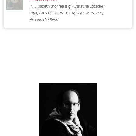
In: Elisabeth Bronfen (Hg.), Christine Lötscher
(Hg.), Klaus Müller-Wille (Hg.),
One More Loop
Around the Bend