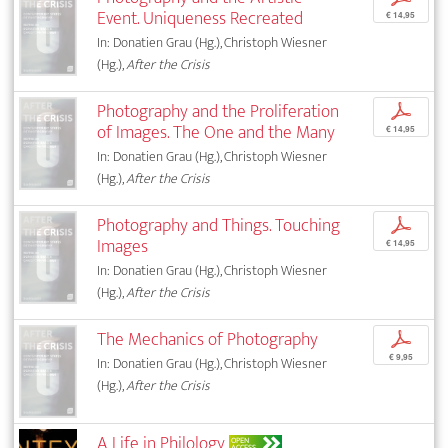
Event. Uniqueness Recreated
€ 14,95
In: Donatien Grau (Hg.), Christoph Wiesner
(Hg.),
After the Crisis
Photography and the Proliferation
p
of Images. The One and the Many
€ 14,95
In: Donatien Grau (Hg.), Christoph Wiesner
(Hg.),
After the Crisis
Photography and Things. Touching
p
Images
€ 14,95
In: Donatien Grau (Hg.), Christoph Wiesner
(Hg.),
After the Crisis
The Mechanics of Photography
p
€ 9,95
In: Donatien Grau (Hg.), Christoph Wiesner
(Hg.),
After the Crisis
A Life in Philology
OPEN
ACCESS