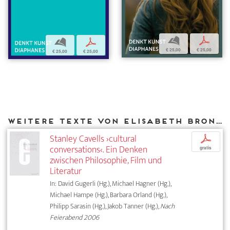
b
p
b
p
€ 25,00
€ 25,00
€ 25,00
€ 25,00
Weitere Texte von Elisabeth Bronfen bei DIAPHANES
Stanley Cavells ›cultural
p
conversations‹. Ein Denken
gratis
zwischen Philosophie, Film und
Literatur
In: David Gugerli (Hg.), Michael Hagner (Hg.),
Michael Hampe (Hg.), Barbara Orland (Hg.),
Philipp Sarasin (Hg.), Jakob Tanner (Hg.),
Nach
Feierabend 2006