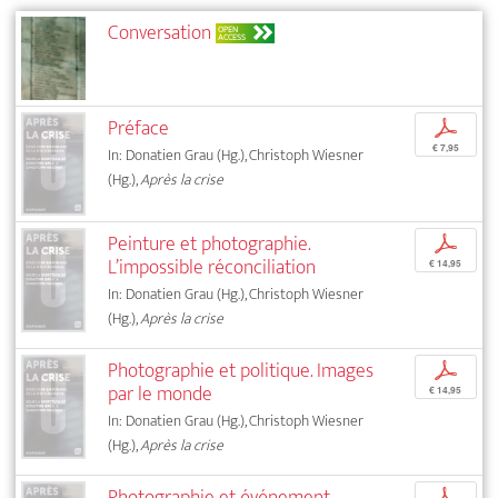
Conversation
OPEN
ACCESS
Préface
p
€ 7,95
In: Donatien Grau (Hg.), Christoph Wiesner
(Hg.),
Après la crise
Peinture et photographie.
p
L’impossible réconciliation
€ 14,95
In: Donatien Grau (Hg.), Christoph Wiesner
(Hg.),
Après la crise
Photographie et politique. Images
p
par le monde
€ 14,95
In: Donatien Grau (Hg.), Christoph Wiesner
(Hg.),
Après la crise
Photographie et événement
p