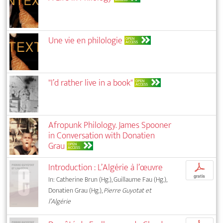
Une vie en philologie
OPEN
ACCESS
"I’d rather live in a book"
OPEN
ACCESS
Afropunk Philology. James Spooner
in Conversation with Donatien
Grau
OPEN
ACCESS
Introduction : L’Algérie à l’œuvre
p
gratis
In: Catherine Brun (Hg.), Guillaume Fau (Hg.),
Donatien Grau (Hg.),
Pierre Guyotat et
l’Algérie