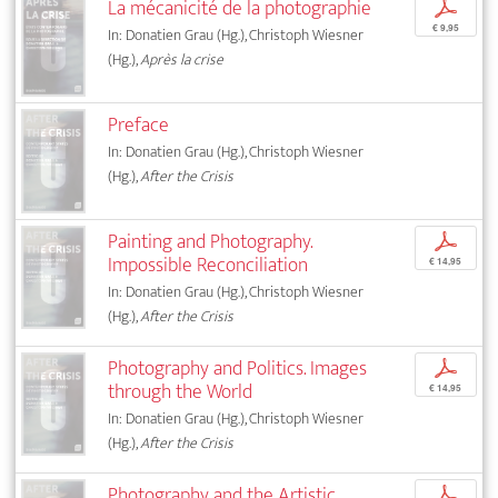
La mécanicité de la photographie
p
€ 9,95
In: Donatien Grau (Hg.), Christoph Wiesner
(Hg.),
Après la crise
Preface
In: Donatien Grau (Hg.), Christoph Wiesner
(Hg.),
After the Crisis
Painting and Photography.
p
Impossible Reconciliation
€ 14,95
In: Donatien Grau (Hg.), Christoph Wiesner
(Hg.),
After the Crisis
Photography and Politics. Images
p
through the World
€ 14,95
In: Donatien Grau (Hg.), Christoph Wiesner
(Hg.),
After the Crisis
Photography and the Artistic
p