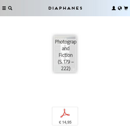
Diaphanes
Photography
and
Fiction
(S. 179 –
222)
p
€ 14,95