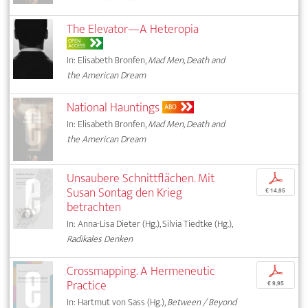
The Elevator—A Heteropia
OPEN
ACCESS
In: Elisabeth Bronfen,
Mad Men, Death and
the American Dream
National Hauntings
ABO
In: Elisabeth Bronfen,
Mad Men, Death and
the American Dream
Unsaubere Schnittflächen. Mit
p
Susan Sontag den Krieg
€ 14,95
betrachten
In: Anna-Lisa Dieter (Hg.), Silvia Tiedtke (Hg.),
Radikales Denken
Crossmapping. A Hermeneutic
p
Practice
€ 9,95
In: Hartmut von Sass (Hg.),
Between / Beyond