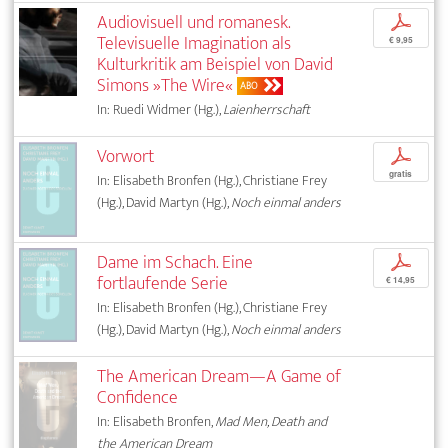
Audiovisuell und romanesk.
p
Televisuelle Imagination als
€ 9,95
Kulturkritik am Beispiel von David
Simons »The Wire«
ABO
In: Ruedi Widmer (Hg.),
Laienherrschaft
Vorwort
p
gratis
In: Elisabeth Bronfen (Hg.), Christiane Frey
(Hg.), David Martyn (Hg.),
Noch einmal anders
Dame im Schach. Eine
p
fortlaufende Serie
€ 14,95
In: Elisabeth Bronfen (Hg.), Christiane Frey
(Hg.), David Martyn (Hg.),
Noch einmal anders
The American Dream—A Game of
Confidence
In: Elisabeth Bronfen,
Mad Men, Death and
the American Dream