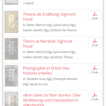
/ Hybrid
Theorie als Erzählung: Sigmund
p
Freud
€ 9,95
In: Dieter Mersch (Hg.), Sylvia Sasse (Hg.),
Sandro Zanetti (Hg.),
Ästhetische Theorie
Theory as Narrative: Sigmund
p
Freud
€ 7,95
In: Dieter Mersch (Hg.), Sylvia Sasse (Hg.),
Sandro Zanetti (Hg.),
Aesthetic Theory
Photographie et fiction. Nos
p
histoires irréelles
€ 14,95
In: Donatien Grau (Hg.), Christoph Wiesner
(Hg.),
Après la crise
»Born slaves to their stories«. Über
p
Versklavung und Emanzipation in
€ 14,95
»Westworld«