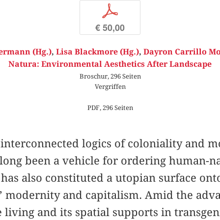
p
€ 50,00
ermann (Hg.)
,
Lisa Blackmore (Hg.)
,
Dayron Carrillo Mo
Natura: Environmental Aesthetics After Landscape
Broschur, 296 Seiten
Vergriffen
PDF, 296 Seiten
interconnected logics of coloniality and m
long been a vehicle for ordering human-nat
t has also constituted a utopian surface ont
’ modernity and capitalism. Amid the adv
e living and its spatial supports in transge