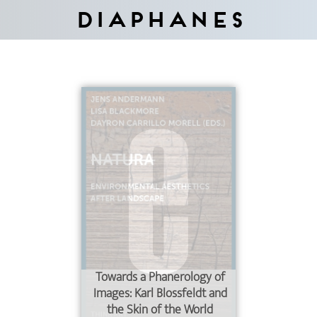
Diaphanes
Towards a Phanerology of
Images: Karl Blossfeldt and
the Skin of the World