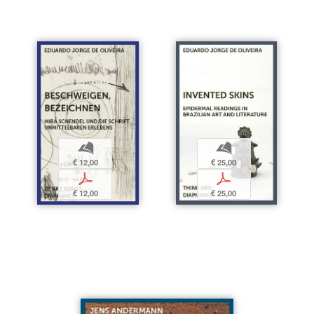
b
b
€ 12,00
€ 25,00
p
p
€ 12,00
€ 25,00