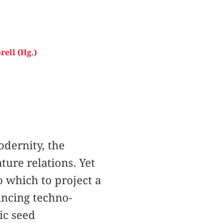
rell (Hg.)
odernity, the
ure relations. Yet
o which to project a
ancing techno-
nic seed