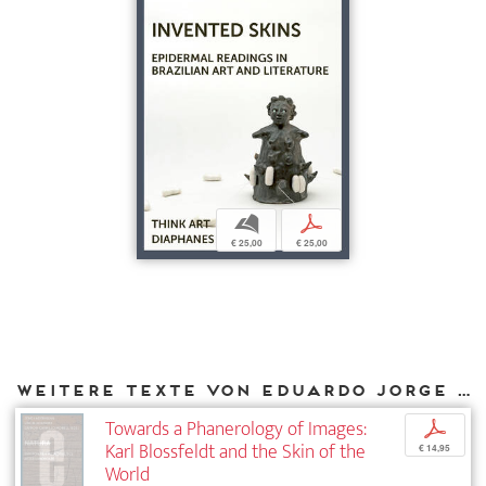
b
p
€ 25,00
€ 25,00
Weitere Texte von Eduardo Jorge de Oliveira bei DIAPHANES
Towards a Phanerology of Images:
p
Karl Blossfeldt and the Skin of the
€ 14,95
World