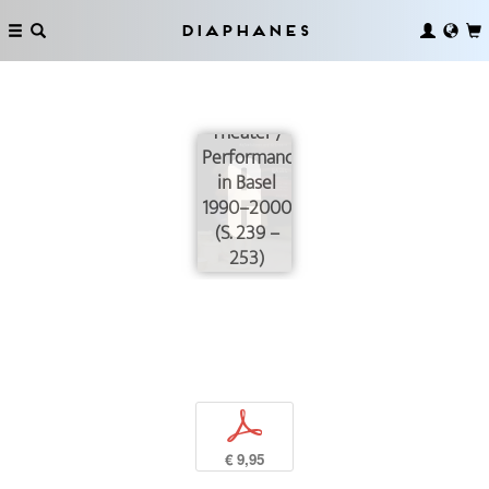
Diaphanes
Überschreiten.
Postdramatisches
Theater /
Performance
in Basel
1990–2000
(S. 239 –
253)
p
€ 9,95