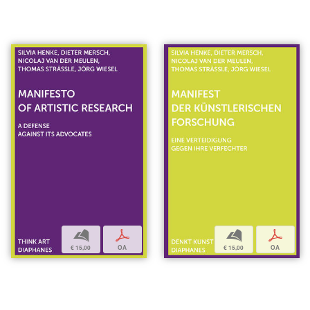
b
p
b
p
€ 15,00
OA
€ 15,00
OA