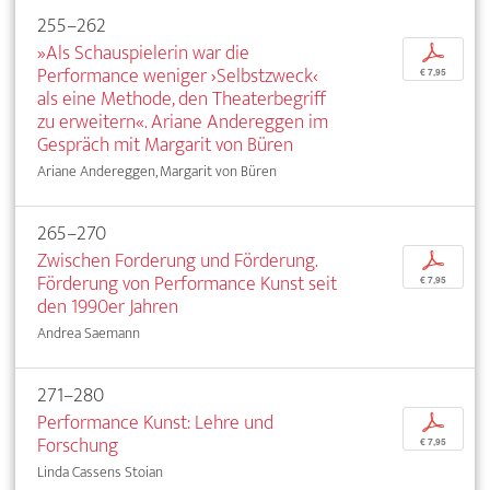
255–262
»Als Schauspielerin war die
p
Performance weniger ›Selbstzweck‹
€ 7,95
als eine Methode, den Theaterbegriff
zu erweitern«. Ariane Andereggen im
Gespräch mit Margarit von Büren
Ariane Andereggen, Margarit von Büren
265–270
Zwischen Forderung und Förderung.
p
Förderung von Performance Kunst seit
€ 7,95
den 1990er Jahren
Andrea Saemann
271–280
Performance Kunst: Lehre und
p
Forschung
€ 7,95
Linda Cassens Stoian