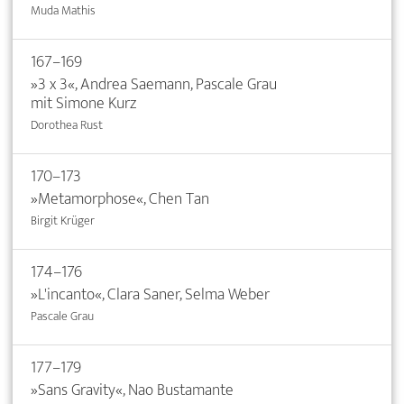
Muda Mathis
167–169
»3 x 3«, Andrea Saemann, Pascale Grau
mit Simone Kurz
Dorothea Rust
170–173
»Metamorphose«, Chen Tan
Birgit Krüger
174–176
»L'incanto«, Clara Saner, Selma Weber
Pascale Grau
177–179
»Sans Gravity«, Nao Bustamante