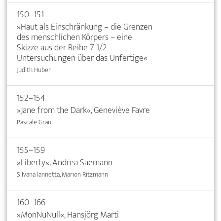
150–151
»Haut als Einschränkung – die Grenzen
des menschlichen Körpers – eine
Skizze aus der Reihe 7 1/2
Untersuchungen über das Unfertige«
Judith Huber
152–154
»Jane from the Dark«, Geneviève Favre
Pascale Grau
155–159
»Liberty«, Andrea Saemann
Silvana Iannetta, Marion Ritzmann
160–166
»MonNuNull«, Hansjörg Marti