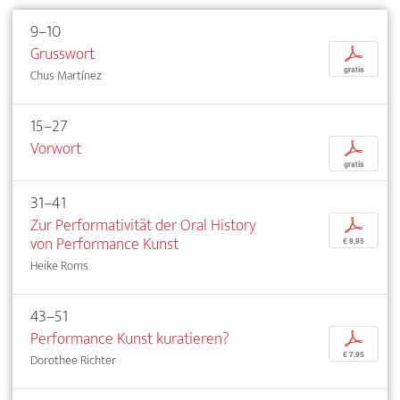
9–10
Grusswort
p
gratis
Chus Martínez
15–27
Vorwort
p
gratis
31–41
Zur Performativität der Oral History
p
von Performance Kunst
€ 9,95
Heike Roms
43–51
Performance Kunst kuratieren?
p
€ 7,95
Dorothee Richter