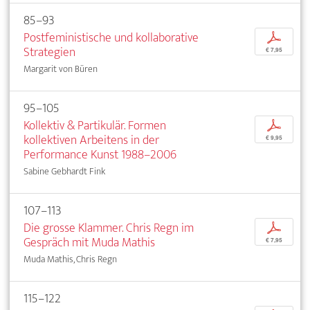
85–93
Postfeministische und kollaborative
p
Strategien
€ 7,95
Margarit von Büren
95–105
Kollektiv & Partikulär. Formen
p
kollektiven Arbeitens in der
€ 9,95
Performance Kunst 1988–2006
Sabine Gebhardt Fink
107–113
Die grosse Klammer. Chris Regn im
p
Gespräch mit Muda Mathis
€ 7,95
Muda Mathis, Chris Regn
115–122