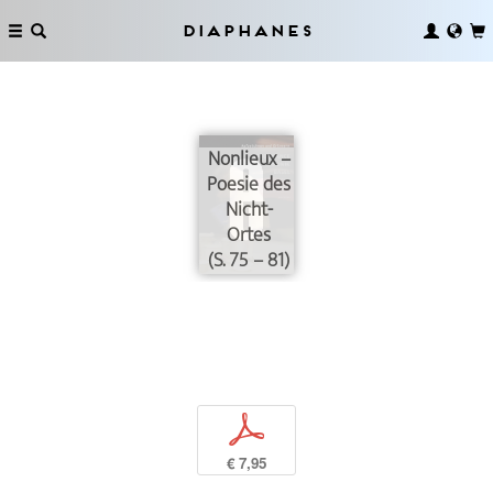
Diaphanes
Nonlieux –
Poesie des
Nicht-
Ortes
(S. 75 – 81)
p
€ 7,95