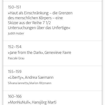
150–151
»Haut als Einschränkung – die Grenzen
des menschlichen Körpers – eine
Skizze aus der Reihe 7 1/2
Untersuchungen über das Unfertige«
Judith Huber
152–154
»Jane from the Dark«, Geneviève Favre
Pascale Grau
155–159
»Liberty«, Andrea Saemann
Silvana Iannetta, Marion Ritzmann
160–166
»MonNuNull«, Hansjörg Marti