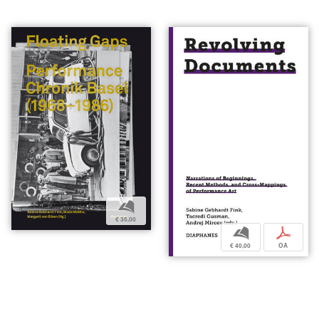
b
€ 35,00
b
p
€ 40,00
OA