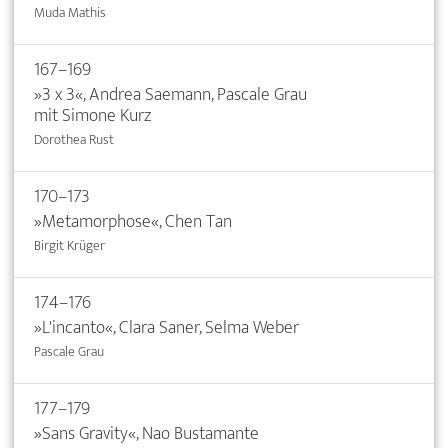
Muda Mathis
167–169
»3 x 3«, Andrea Saemann, Pascale Grau
mit Simone Kurz
Dorothea Rust
170–173
»Metamorphose«, Chen Tan
Birgit Krüger
174–176
»L'incanto«, Clara Saner, Selma Weber
Pascale Grau
177–179
»Sans Gravity«, Nao Bustamante