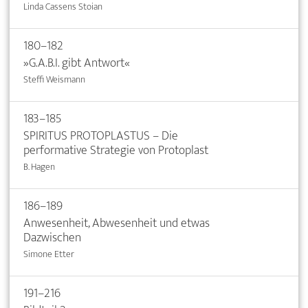
Linda Cassens Stoian
180–182
»G.A.B.I. gibt Antwort«
Steffi Weismann
183–185
SPIRITUS PROTOPLASTUS – Die
performative Strategie von Protoplast
B. Hagen
186–189
Anwesenheit, Abwesenheit und etwas
Dazwischen
Simone Etter
191–216