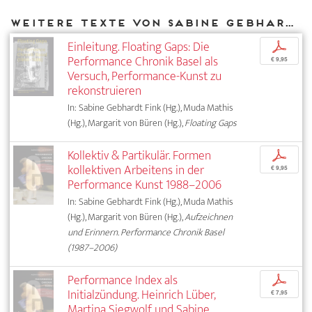
Weitere Texte von Sabine Gebhardt Fink bei DIAPHANES
Einleitung. Floating Gaps: Die
p
Performance Chronik Basel als
€ 9,95
Versuch, Performance-Kunst zu
rekonstruieren
In: Sabine Gebhardt Fink (Hg.), Muda Mathis
(Hg.), Margarit von Büren (Hg.),
Floating Gaps
Kollektiv & Partikulär. Formen
p
kollektiven Arbeitens in der
€ 9,95
Performance Kunst 1988–2006
In: Sabine Gebhardt Fink (Hg.), Muda Mathis
(Hg.), Margarit von Büren (Hg.),
Aufzeichnen
und Erinnern. Performance Chronik Basel
(1987–2006)
Performance Index als
p
Initialzündung. Heinrich Lüber,
€ 7,95
Martina Siegwolf und Sabine