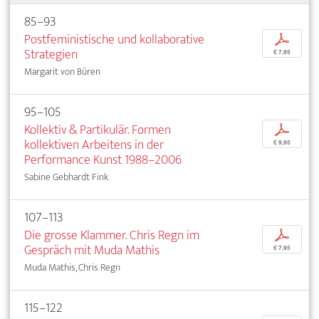
85–93
Postfeministische und kollaborative
p
Strategien
€ 7,95
Margarit von Büren
95–105
Kollektiv & Partikulär. Formen
p
kollektiven Arbeitens in der
€ 9,95
Performance Kunst 1988–2006
Sabine Gebhardt Fink
107–113
Die grosse Klammer. Chris Regn im
p
Gespräch mit Muda Mathis
€ 7,95
Muda Mathis, Chris Regn
115–122