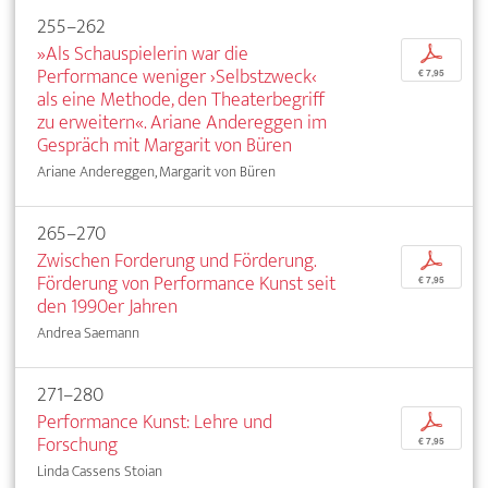
255–262
»Als Schauspielerin war die
p
Performance weniger ›Selbstzweck‹
€ 7,95
als eine Methode, den Theaterbegriff
zu erweitern«. Ariane Andereggen im
Gespräch mit Margarit von Büren
Ariane Andereggen, Margarit von Büren
265–270
Zwischen Forderung und Förderung.
p
Förderung von Performance Kunst seit
€ 7,95
den 1990er Jahren
Andrea Saemann
271–280
Performance Kunst: Lehre und
p
Forschung
€ 7,95
Linda Cassens Stoian