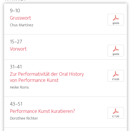
9–10
Grusswort
p
gratis
Chus Martínez
15–27
Vorwort
p
gratis
31–41
Zur Performativität der Oral History
p
von Performance Kunst
€ 9,95
Heike Roms
43–51
Performance Kunst kuratieren?
p
€ 7,95
Dorothee Richter