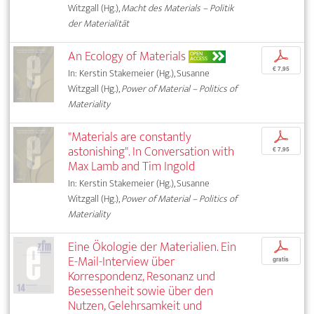
Witzgall (Hg.),
Macht des Materials – Politik
der Materialität
An Ecology of Materials
p
OPEN
ACCESS
€ 7,95
In: Kerstin Stakemeier (Hg.), Susanne
Witzgall (Hg.),
Power of Material – Politics of
Materiality
"Materials are constantly
p
astonishing". In Conversation with
€ 7,95
Max Lamb and Tim Ingold
In: Kerstin Stakemeier (Hg.), Susanne
Witzgall (Hg.),
Power of Material – Politics of
Materiality
Eine Ökologie der Materialien. Ein
p
E-Mail-Interview über
gratis
Korrespondenz, Resonanz und
Besessenheit sowie über den
Nutzen, Gelehrsamkeit und