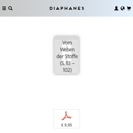
Diaphanes
Vom
Weben
der Stoffe
(S. 83 –
102)
p
€ 9,95