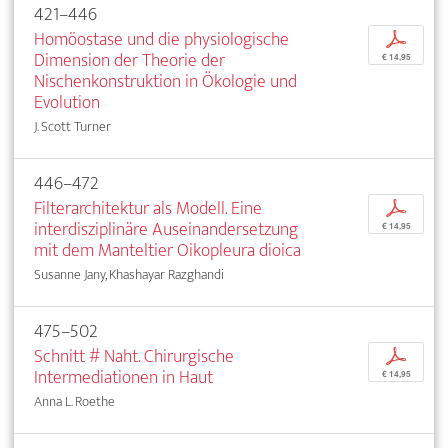
421–446
Homöostase und die physiologische
p
Dimension der Theorie der
€ 14,95
Nischenkonstruktion in Ökologie und
Evolution
J. Scott Turner
446–472
Filterarchitektur als Modell. Eine
p
interdisziplinäre Auseinandersetzung
€ 14,95
mit dem Manteltier Oikopleura dioica
Susanne Jany, Khashayar Razghandi
475–502
Schnitt # Naht. Chirurgische
p
Intermediationen in Haut
€ 14,95
Anna L. Roethe