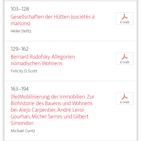
103–128
Gesellschaften der Hütten (sociétés à
p
maisons)
€ 14,95
Heike Delitz
129–162
Bernard Rudofsky. Allegorien
p
nomadischen Wohnens
€ 14,95
Felicity D. Scott
163–194
(Re)Mobilisierung der Immobilien. Zur
p
Biohistorie des Bauens und Wohnens
€ 14,95
bei Alejo Carpentier, André Leroi-
Gourhan, Michel Serres und Gilbert
Simondon
Michael Cuntz