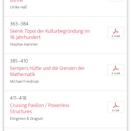
Bühne
Ulrike Haß
363–384
Skené. Topoi der Kulturbegründung im
p
18. Jahrhundert
€ 14,95
Stephan Kammer
385–410
Sempers Hütte und die Grenzen der
p
Mathematik
€ 14,95
Michael Friedman
411–418
Cruising Pavilion / Powerless
p
Structures
€ 7,95
Elmgreen & Dragset