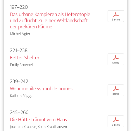
197–220
Das urbane Kampieren als Heterotopie
p
und Zuflucht. Zu einer Weltlandschaft
€ 14,95
der prekären Räume
Michel Agier
221–238
Better Shelter
p
€ 9,95
Emily Brownell
239–242
Wohnmobile vs. mobile homes
p
gratis
Kathrin Röggla
245–266
Die Hütte träumt vom Haus
p
€ 14,95
Joachim Krausse, Karin Krauthausen