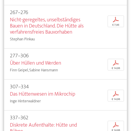
267–276
Nicht-geregeltes, unselbständiges
p
Bauen in Deutschland. Die Hütte als
€ 7,95
verfahrensfreies Bauvorhaben
Stephan Pinkau
277–306
Über Hüllen und Werden
p
€ 14,95
Finn Geipel, Sabine Hansmann
307–334
Das Hüttenwesen im Mikrochip
p
€ 14,95
Inge Hinterwaldner
337–362
Diskrete Aufenthalte: Hütte und
p
€ 14,95