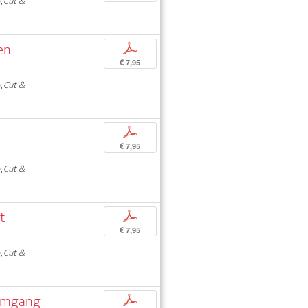
,
Cut &
en
p
€ 7,95
,
Cut &
p
€ 7,95
,
Cut &
st
p
€ 7,95
,
Cut &
n Umgang
p