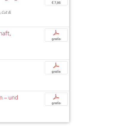
€ 7,95
,
Cut &
haft,
p
gratis
p
gratis
rn – und
p
gratis