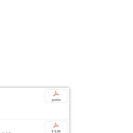
p
gratis
p
€ 9,95