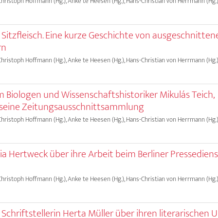
 Christoph Hoffmann (Hg.), Anke te Heesen (Hg.), Hans-Christian von Herrmann (Hg.)
, Sitzfleisch. Eine kurze Geschichte von ausgeschnitten
rn
 Christoph Hoffmann (Hg.), Anke te Heesen (Hg.), Hans-Christian von Herrmann (Hg.)
m Biologen und Wissenschaftshistoriker Mikulás Teich,
 seine Zeitungsausschnittsammlung
 Christoph Hoffmann (Hg.), Anke te Heesen (Hg.), Hans-Christian von Herrmann (Hg.)
ia Hertweck über ihre Arbeit beim Berliner Pressedien
 Christoph Hoffmann (Hg.), Anke te Heesen (Hg.), Hans-Christian von Herrmann (Hg.)
 Schriftstellerin Herta Müller über ihren literarische