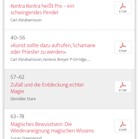
Kontra Kontra heißt Pro – ein
p
schwingendes Pendel
€ 7,95
Carl Abrahamsson
40–56
»Kunst sollte dazu aufrufen, Schamane
p
oder Priester zu werden«
€ 9,95
Carl Abrahamsson, Genesis Breyer P-Orridge, ...
57–62
Zufall und die Entdeckung echter
p
Magie
€ 7,95
Demdike Stare
63–78
Magisches Bewusstsein: Die
p
Wiederaneignung magischen Wissens
€ 9,95
Susan Greenwood