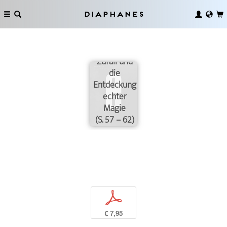
Diaphanes
Zufall und
die
Entdeckung
echter
Magie
(S. 57 – 62)
p
€ 7,95