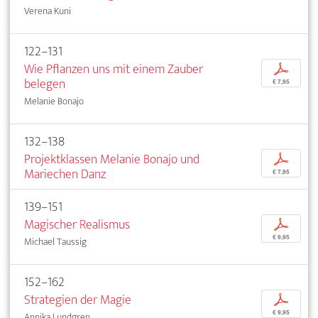
Verena Kuni
122–131
Wie Pflanzen uns mit einem Zauber
p
belegen
€ 7,95
Melanie Bonajo
132–138
Projektklassen Melanie Bonajo und
p
Mariechen Danz
€ 7,95
139–151
Magischer Realismus
p
€ 9,95
Michael Taussig
152–162
Strategien der Magie
p
€ 9,95
Annika Lundgren