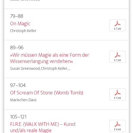
79–88
On Magic
p
€ 7,95
Christoph Keller
89–96
»Wir müssen Magie als eine Form der
p
Wissenserlangung verstehen«
€ 7,95
Susan Greenwood, Christoph Keller, ...
97–104
Of Scream Of Stone (Womb Tomb)
p
€ 7,95
Mariechen Danz
105–121
F.I.R.E. (WALK WITH ME) – Kunst
p
und/als reale Magie
€ 9,95