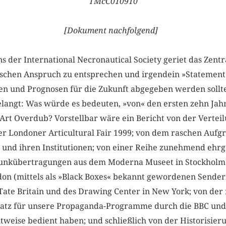
TMcC010910
[Dokument nachfolgend]
ns der International Necronautical Society geriet das Zent
schen Anspruch zu entsprechen und irgendein »Statement
en und Prognosen für die Zukunft abgegeben werden sollt
langt: Was würde es bedeuten, »von« den ersten zehn Jah
 Art Overdub? Vorstellbar wäre ein Bericht von der Vertei
r Londoner Articultural Fair 1999; von dem raschen Aufgr
 und ihren Institutionen; von einer Reihe zunehmend ehrge
Funkübertragungen aus dem Moderna Museet in Stockholm 
on (mittels als »Black Boxes« bekannt gewordenen Sender
ate Britain und des Drawing Center in New York; von der n
platz für unsere Propaganda-Programme durch die BBC und
tweise bedient haben; und schließlich von der Historisier