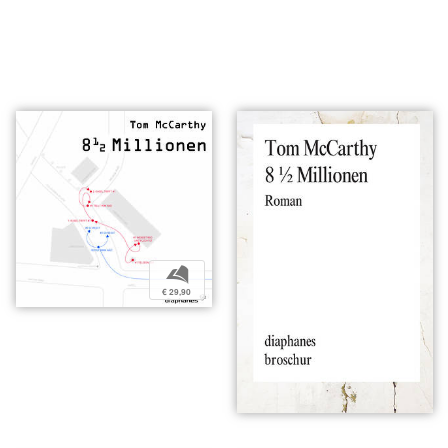
b
€ 29,90