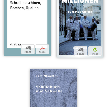
b
p
b
e
€ 20,00
€ 20,00
€ 18,00
€ 15,99