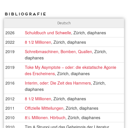
Bibliografie
Deutsch
2026
Schuldbuch und Schwelle
, Zürich, diaphanes
2022
8 1/2 Millionen
, Zürich, diaphanes
2019
Schreibmaschinen, Bomben, Quallen
, Zürich,
diaphanes
2019
Toke My Asymptote – oder: die ekstatische Agonie
des Erscheinens
, Zürich, diaphanes
2016
Interim, oder: Die Zeit des Hammers
, Zürich,
diaphanes
2012
8 1/2 Millionen
, Zürich, diaphanes
2011
Offizielle Mitteilungen
, Zürich, diaphanes
2010
8½ Millionen. Hörbuch
, Zürich, diaphanes
2010
Tim & Struppi und das Geheimnis der Literatur,