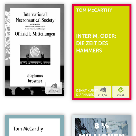
b
b
e
€ 18,00
€ 12,00
€ 9,99