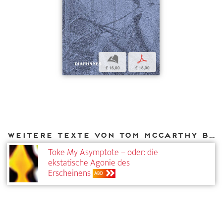
b
p
€ 16,00
€ 18,00
Weitere Texte von Tom McCarthy bei DIAPHANES
Toke My Asymptote – oder: die
ekstatische Agonie des
Erscheinens
ABO