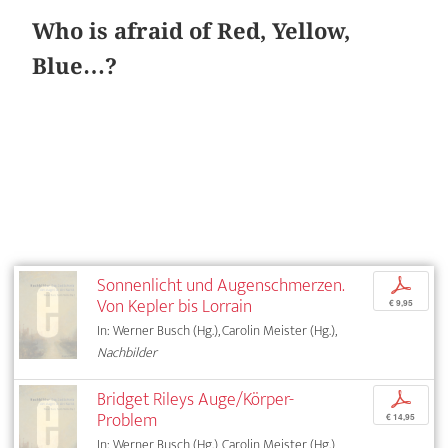
Who is afraid of Red, Yellow,
Blue…?
Sonnenlicht und Augenschmerzen.
p
Von Kepler bis Lorrain
€ 9,95
In: Werner Busch (Hg.), Carolin Meister (Hg.),
Nachbilder
Bridget Rileys Auge/Körper-
p
Problem
€ 14,95
In: Werner Busch (Hg.), Carolin Meister (Hg.),