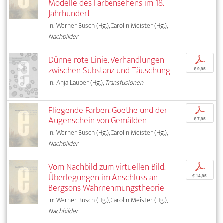
Modelle des Farbensehens im 18.
Jahrhundert
In: Werner Busch (Hg.), Carolin Meister (Hg.),
Nachbilder
Dünne rote Linie. Verhandlungen
p
zwischen Substanz und Täuschung
€ 9,95
In: Anja Lauper (Hg.),
Transfusionen
Fliegende Farben. Goethe und der
p
Augenschein von Gemälden
€ 7,95
In: Werner Busch (Hg.), Carolin Meister (Hg.),
Nachbilder
Vom Nachbild zum virtuellen Bild.
p
Überlegungen im Anschluss an
€ 14,95
Bergsons Wahrnehmungstheorie
In: Werner Busch (Hg.), Carolin Meister (Hg.),
Nachbilder