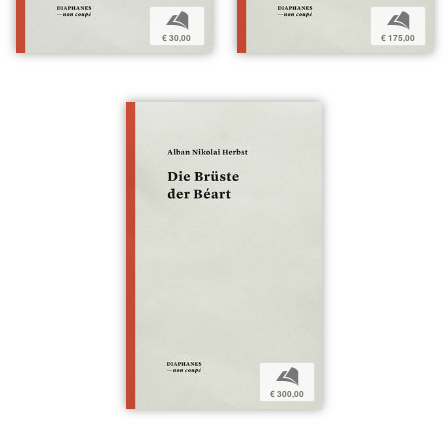
b
b
€ 30,00
€ 175,00
b
€ 300,00