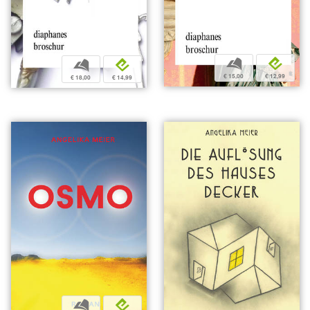
b
e
b
e
€ 15,00
€ 12,99
€ 18,00
€ 14,99
b
e