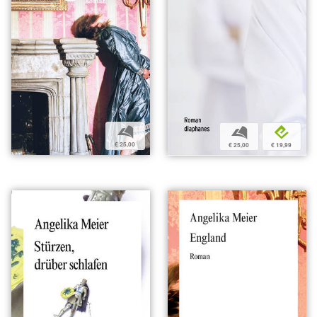
b
b
e
€ 25,00
€ 25,00
€ 19,99