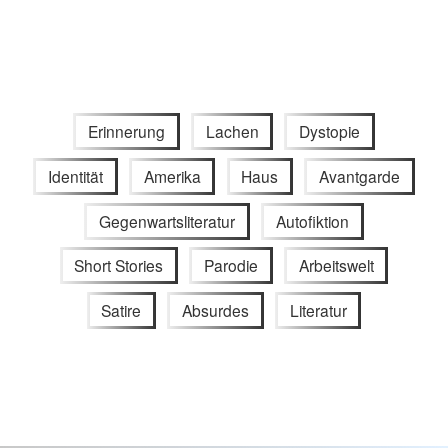
Erinnerung
Lachen
Dystopie
Identität
Amerika
Haus
Avantgarde
Gegenwartsliteratur
Autofiktion
Short Stories
Parodie
Arbeitswelt
Satire
Absurdes
Literatur