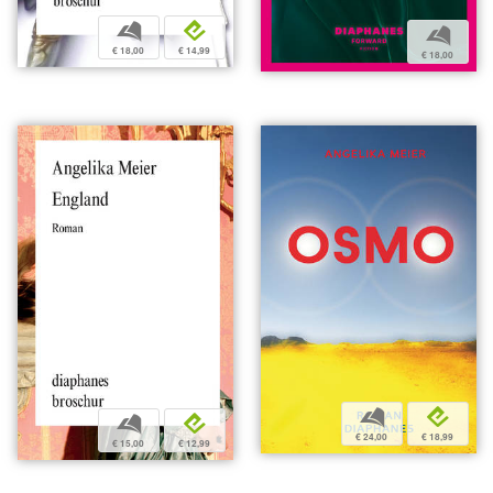
b
e
b
€ 18,00
€ 14,99
€ 18,00
b
e
b
e
€ 24,00
€ 18,99
€ 15,00
€ 12,99