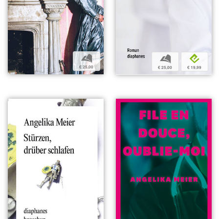
b
b
e
€ 25,00
€ 25,00
€ 19,99