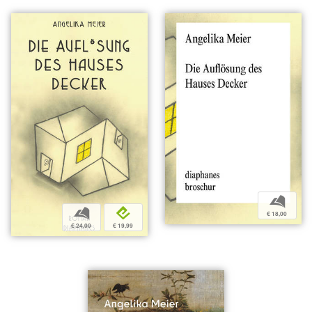
b
b
e
€ 18,00
€ 24,00
€ 19,99