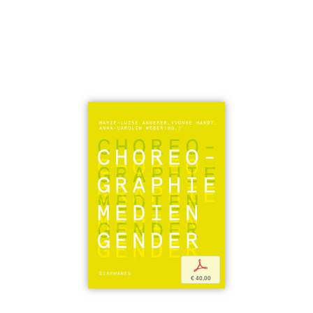
p
€ 40,00