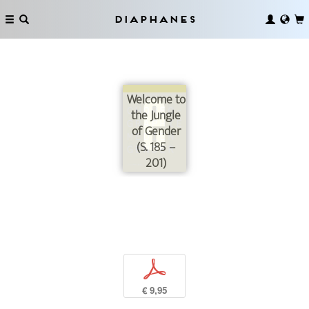
Diaphanes
Welcome to
the Jungle
of Gender
(S. 185 –
201)
p
€ 9,95