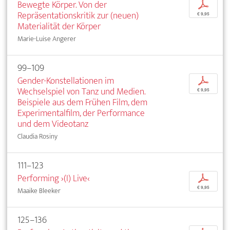
Bewegte Körper. Von der
p
Repräsentationskritik zur (neuen)
€ 9,95
Materialität der Körper
Marie-Luise Angerer
99–109
Gender-Konstellationen im
p
Wechselspiel von Tanz und Medien.
€ 9,95
Beispiele aus dem Frühen Film, dem
Experimentalfilm, der Performance
und dem Videotanz
Claudia Rosiny
111–123
Performing ›(I) Live‹
p
€ 9,95
Maaike Bleeker
125–136