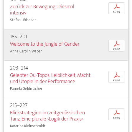
Zurück zur Bewegung: Diesmal
p
intensiv
€ 7,95
Stefan Hölscher
185–201
Welcome to the Jungle of Gender
p
€ 9,95
Anna-Carolin Weber
203–214
Gelebter Ou-Topos. Leiblichkeit, Macht
p
und Utopie in der Performance
€ 9,95
Pamela Geldmacher
215–227
Blickstrategien im zeitgenössischen
p
Tanz. Eine plurale ›Logik der Praxis‹
€ 9,95
Katarina Kleinschmidt