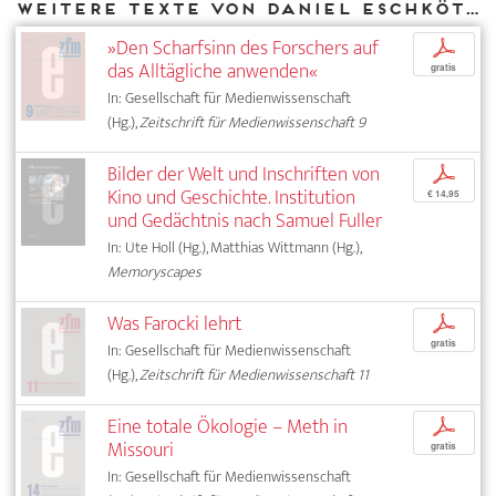
Weitere Texte von Daniel Eschkötter bei DIAPHANES
»Den Scharfsinn des Forschers auf
p
das Alltägliche anwenden«
gratis
In: Gesellschaft für Medienwissenschaft
(Hg.),
Zeitschrift für Medienwissenschaft 9
Bilder der Welt und Inschriften von
p
Kino und Geschichte. Institution
€ 14,95
und Gedächtnis nach Samuel Fuller
In: Ute Holl (Hg.), Matthias Wittmann (Hg.),
Memoryscapes
Was Farocki lehrt
p
gratis
In: Gesellschaft für Medienwissenschaft
(Hg.),
Zeitschrift für Medienwissenschaft 11
Eine totale Ökologie – Meth in
p
Missouri
gratis
In: Gesellschaft für Medienwissenschaft