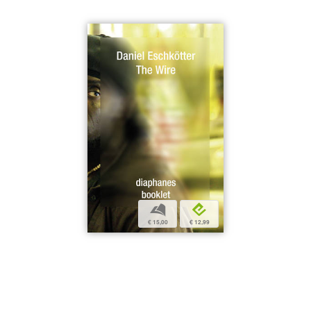
b
e
€ 15,00
€ 12,99