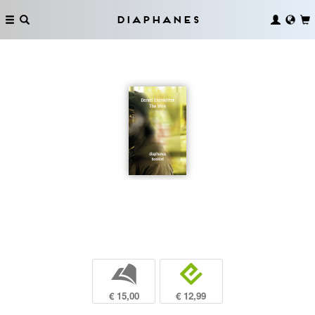
Diaphanes
b
e
€ 15,00
€ 12,99