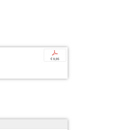
p
€ 9,95