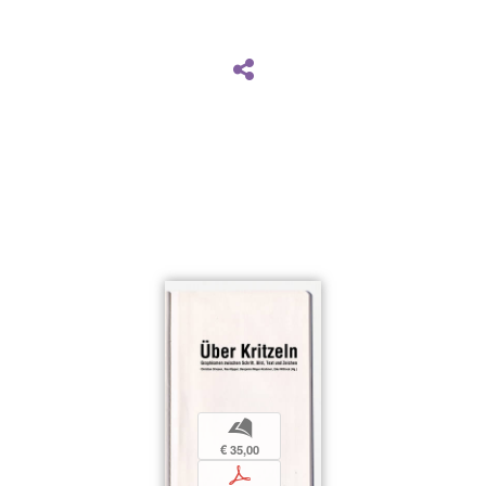
b
€ 35,00
p